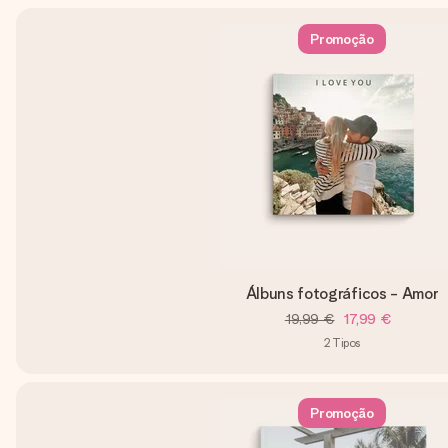
Promoção
Álbuns fotográficos - Amor
19,99 €
17,99 €
2
Tipos
Promoção