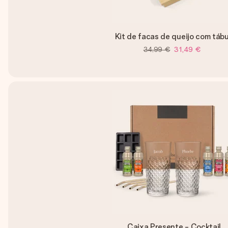
Kit de facas de queijo com táb
34,99 €
31,49 €
Caixa Presente - Cocktail