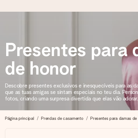
Encomende hoje, envio em 1 dia útil
Presentes para
Preparamos o teu presente com toda a atenção e enviamos num
de honor
4,7 (com base em +15.000 avaliações)
Os nossos presentes inspiram. Os clientes avaliam-nos com 
Descobre presentes exclusivos e inesquecíveis para as 
que as tuas amigas se sintam especiais no teu dia. Pers
fotos, criando uma surpresa divertida que elas vão adorar
Cartão com mensagem grátis
Cria algo único em apenas alguns passos - com o nome dela
Página principal
Prendas de casamento
Presentes para damas de