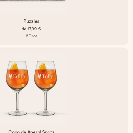
Puzzles
de
17,99 €
5
Tipos
Copo de Aperol Spritz