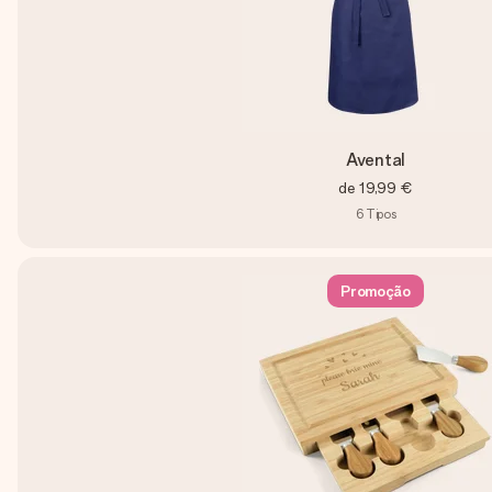
Avental
de
19,99 €
6
Tipos
Promoção