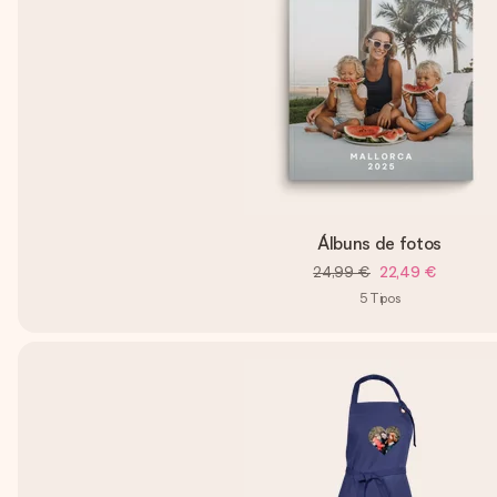
Álbuns de fotos
24,99 €
22,49 €
5
Tipos