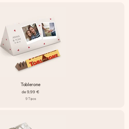
Toblerone
de
9,99 €
9
Tipos