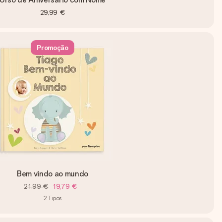
29,99 €
Promoção
Bem vindo ao mundo
21,99 €
19,79 €
2
Tipos