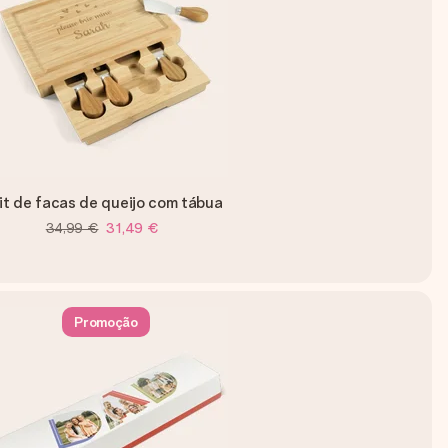
it de facas de queijo com tábua
34,99 €
31,49 €
Promoção