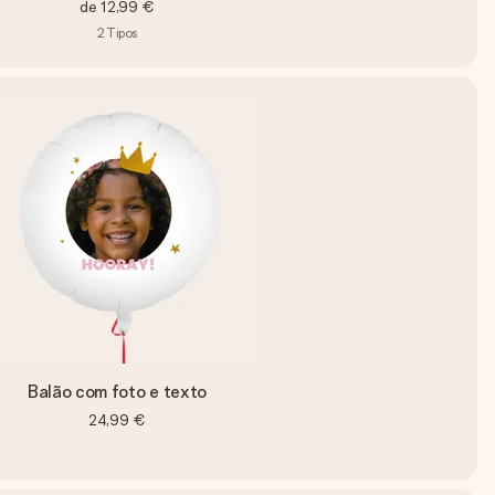
de
12,99 €
2
Tipos
Balão com foto e texto
24,99 €