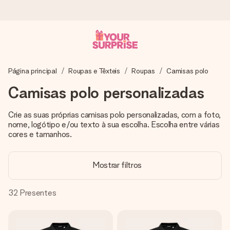
Encomende hoje, envio em 1 dia útil
Página principal
Roupas e Têxteis
Roupas
Camisas polo
Preparamos o teu presente com toda a atenção e
enviamos num instante - para que possas oferece-lo na
Camisas polo personalizadas
hora certa, quando mais importa.
Crie as suas próprias camisas polo personalizadas, com a foto,
nome, logótipo e/ou texto à sua escolha. Escolha entre várias
cores e tamanhos.
4,7 (com base em +15.000 avaliações)
Os nossos presentes inspiram. Os clientes avaliam-nos
com 4,7 no Google Reviews.
Mostrar filtros
32
Presentes
Cartão com mensagem grátis
Cria algo único em apenas alguns passos - com o nome