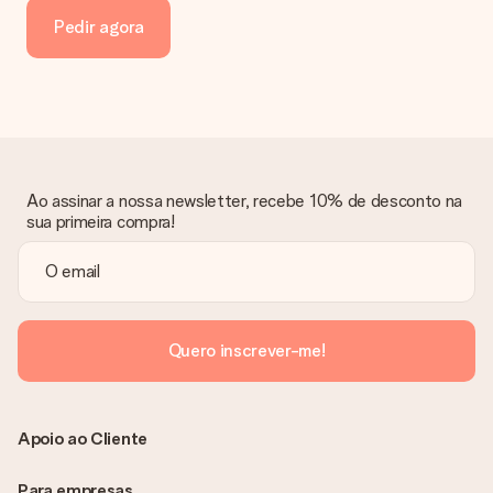
encontrá-la também na sua conta MySurprise. Isto significa
Pedir agora
que o seu presente pode ser enviado diretamente ao
destinatário!
Ao assinar a nossa newsletter, recebe 10% de desconto na
sua primeira compra!
Quero inscrever-me!
Apoio ao Cliente
Para empresas