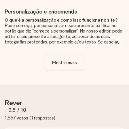
Personalização e encomenda
O que é a personalização e como isso funciona no site?
Pode começar por personalizar o seu presente ao clicar no
botão que diz “comece a personalizar”. No nosso editor, pode
editar o seu presente a seu gosto, adicionando as suas
fotografias preferidas, por exemplo e/ou texto. Se desejar,
pode ainda optar por um dos nossos designs originais.
A personalização está incluída no preço?
Mostre mais
Sim, o preço apresentado no site já inclui a personalização do
seu presente.
Como sei se minha foto tem a qualidade certa?
Queremos ter a certeza de que estás completamente
satisfeito com o teu presente. Por isso, é importante que
utilizes fotografias de alta qualidade. Se não tiveres a certeza
Rever
sobre a qualidade da tua imagem, contacta a nossa equipa de
apoio ao cliente e inclui a tua fotografia juntamente com o
9.6
/ 10
presente que estás interessado em encomendar. Eles podem
1,557 votos
(
1 respostas
)
então verificar a qualidade para ti!