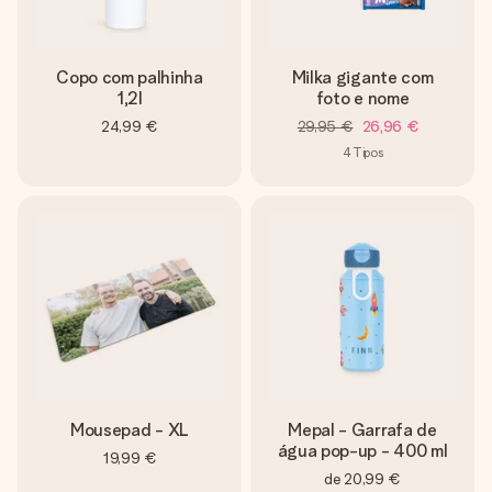
Copo com palhinha
Milka gigante com
1,2l
foto e nome
24,99 €
29,95 €
26,96 €
4
Tipos
Mousepad - XL
Mepal - Garrafa de
água pop-up - 400 ml
19,99 €
de
20,99 €