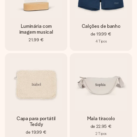
Luminária com
Calções de banho
imagem musical
de
19,99 €
21,99 €
4
Tipos
Capa para portátil
Mala tiracolo
Teddy
de
22,95 €
de
19,99 €
2
Tipos