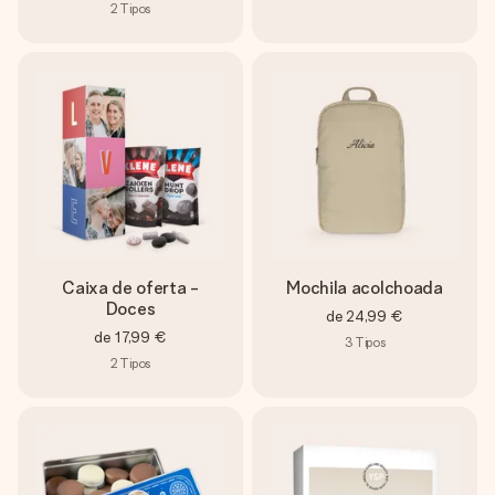
2
Tipos
Caixa de oferta -
Mochila acolchoada
Doces
de
24,99 €
de
17,99 €
3
Tipos
2
Tipos