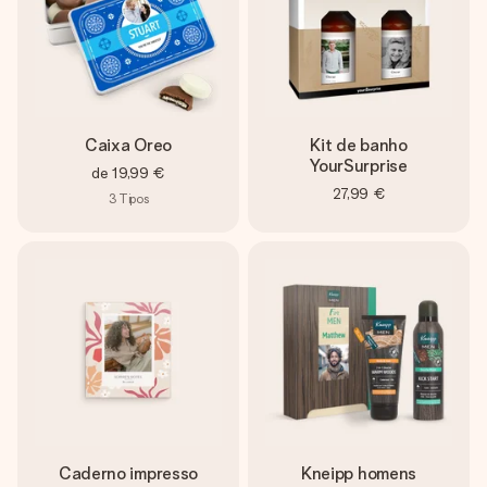
Caixa Oreo
Kit de banho
YourSurprise
de
19,99 €
27,99 €
3
Tipos
Caderno impresso
Kneipp homens