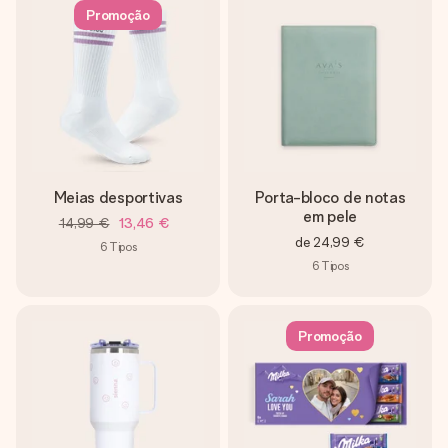
Promoção
Meias desportivas
Porta-bloco de notas
em pele
14,99 €
13,46 €
de
24,99 €
6
Tipos
6
Tipos
Promoção