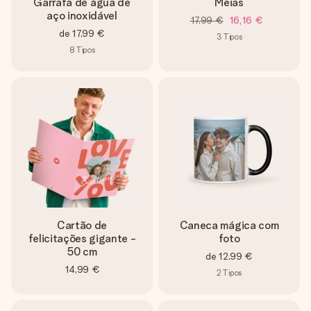
Garrafa de água de
Meias
aço inoxidável
17,99 €
16,16 €
de
17,99 €
3
Tipos
8
Tipos
Cartão de
Caneca mágica com
felicitações gigante -
foto
50 cm
de
12,99 €
14,99 €
2
Tipos