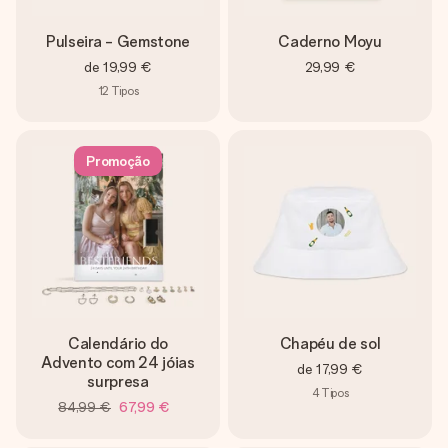
Pulseira - Gemstone
Caderno Moyu
de
19,99 €
29,99 €
12
Tipos
Promoção
Calendário do
Chapéu de sol
Advento com 24 jóias
de
17,99 €
surpresa
4
Tipos
84,99 €
67,99 €