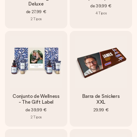
Deluxe
de
39,99 €
de
27,99 €
4
Tipos
2
Tipos
Conjunto de Wellness
Barra de Snickers
- The Gift Label
XXL
de
39,99 €
29,99 €
2
Tipos