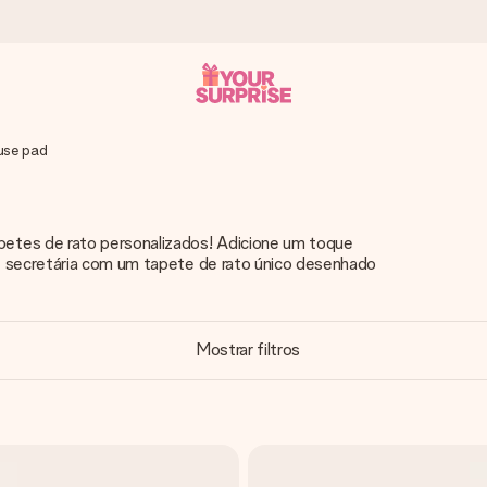
se pad
 instante - para que possas oferece-lo na hora certa, quando mai
etes de rato personalizados! Adicione um toque
e secretária com um tapete de rato único desenhado
4,7 no Google Reviews.
Mostrar filtros
, uma foto ou uma mensagem que realmente toca o coração. Sem c