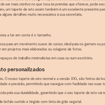
de ser mais criativo no que toca às prendas que oferece, pode esco
laro, um tapete de rato assim também é um excelente presente para 
 alguns detalhes muito necessários à sua secretária.
coisa a ter em conta é o tamanho.
osa para um movimento suave do cursor, ideal para os gamers ou p
r em projetos mais elaborados ou colagens de fotos.
espaços de trabalho minimalistas em casa ou num escritório.
ato personalizados
is. O nosso tapete de rato normal e a versão XXL são feitos de bo
de e precisão, permitindo que navegue com facilidade nas suas ta
ida pela sua durabilidade, garantindo que o seu tapete de rato vai 
e búfalo curtido e tingido com tinta de grão vegetal.