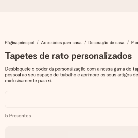
Encomende hoje, envio em 1 dia útil
Página principal
Acessórios para casa
Decoração de casa
Mou
Preparamos o teu presente com toda a atenção e enviamos num
Tapetes de rato personalizados
Desbloqueie o poder da personalização com a nossa gama de tap
4,7 (com base em +15.000 avaliações)
pessoal ao seu espaço de trabalho e aprimore os seus artigos d
Os nossos presentes inspiram. Os clientes avaliam-nos com 
exclusivamente para si.
Cartão com mensagem grátis
5
Presentes
Cria algo único em apenas alguns passos - com o nome dela