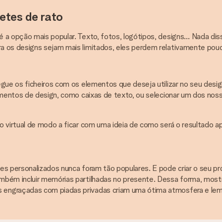
etes de rato
é a opção mais popular. Texto, fotos, logótipos, designs… Nada d
a os designs sejam mais limitados, eles perdem relativamente pouc
egue os ficheiros com os elementos que deseja utilizar no seu desi
lementos de design, como caixas de texto, ou selecionar um dos nos
o virtual de modo a ficar com uma ideia de como será o resultado ap
es personalizados nunca foram tão populares. E pode criar o seu p
mbém incluir memórias partilhadas no presente. Dessa forma, mostr
s engraçadas com piadas privadas criam uma ótima atmosfera e l