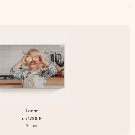
Lonas
de
17,99 €
16
Tipos