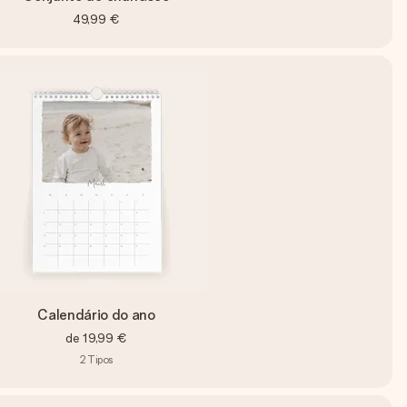
49,99 €
Calendário do ano
de
19,99 €
2
Tipos