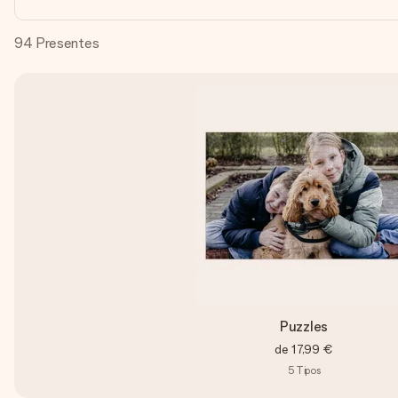
94
Presentes
Puzzles
de
17,99 €
5
Tipos