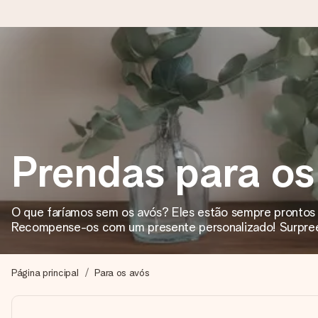
Encomende hoje, envio em 1 dia útil
Preparamos o teu presente com toda a atenção e enviamos num
Prendas para os
4,7 (com base em +15.000 avaliações)
Os nossos presentes inspiram. Os clientes avaliam-nos com 
O que faríamos sem os avós? Eles estão sempre prontos p
Recompense-os com um presente personalizado! Surpree
Cartão com mensagem grátis
Cria algo único em apenas alguns passos - com o nome dela
Página principal
Para os avós