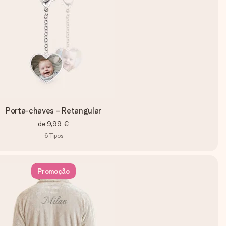
Porta-chaves - Retangular
de
9,99 €
6
Tipos
Promoção