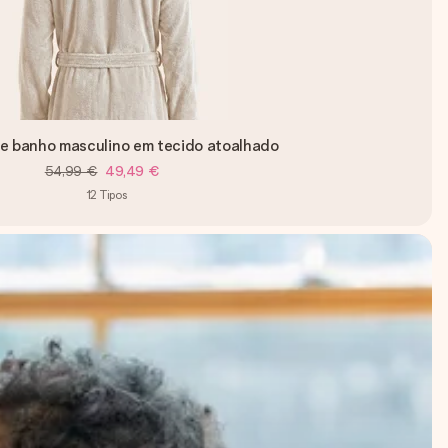
e banho masculino em tecido atoalhado
54,99 €
49,49 €
12
Tipos