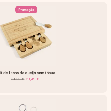
Promoção
it de facas de queijo com tábua
34,99 €
31,49 €