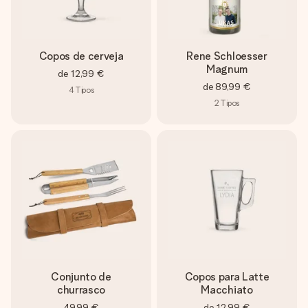
Copos de cerveja
Rene Schloesser
Magnum
de
12,99 €
de
89,99 €
4
Tipos
2
Tipos
Conjunto de
Copos para Latte
churrasco
Macchiato
49,99 €
de
12,99 €