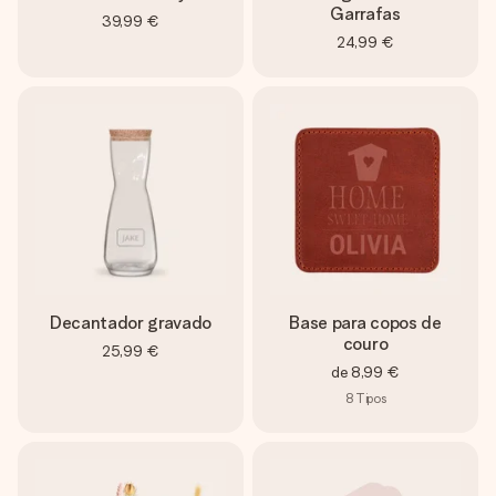
Garrafas
39,99 €
24,99 €
Decantador gravado
Base para copos de
couro
25,99 €
de
8,99 €
8
Tipos