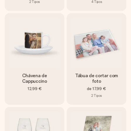
2
Tipos
4
Tipos
Chávena de
Tábua de cortar com
Cappuccino
foto
12,99 €
de
17,99 €
2
Tipos