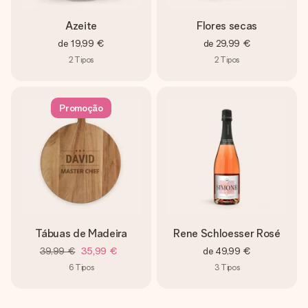
Azeite
Flores secas
de
19,99 €
de
29,99 €
2
Tipos
2
Tipos
Promoção
Tábuas de Madeira
Rene Schloesser Rosé
39,99 €
35,99 €
de
49,99 €
6
Tipos
3
Tipos