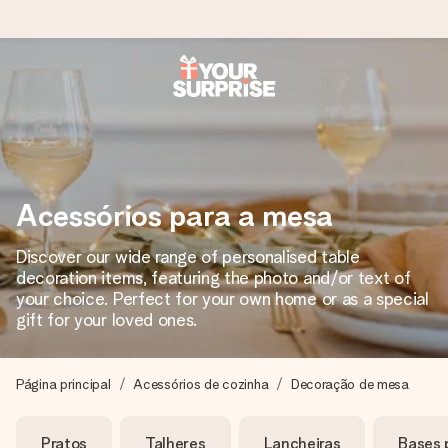
Encomende hoje, envio em 1 dia útil
Preparamos o teu presente com toda a atenção e
enviamos num instante - para que possas oferece-lo na
hora certa, quando mais importa.
Acessórios para a mesa
Discover our wide range of personalised table
4,7 (com base em +15.000 avaliações)
decoration items, featuring the photo and/or text of
Os nossos presentes inspiram. Os clientes avaliam-nos
your choice. Perfect for your own home or as a special
com 4,7 no Google Reviews.
gift for your loved ones.
Página principal
Acessórios de cozinha
Decoração de mesa
Cartão com mensagem grátis
Cria algo único em apenas alguns passos - com o nome
Pratos
Talheres
Lancheiras
Bases 