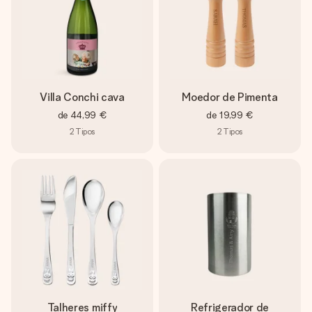
Villa Conchi cava
Moedor de Pimenta
de
44,99 €
de
19,99 €
2
Tipos
2
Tipos
Talheres miffy
Refrigerador de