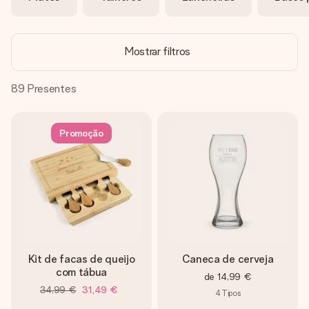
dela, uma foto ou uma mensagem que realmente toca o
coração. Sem complicações, apenas todo o amor num
momento especial.
Mostrar filtros
89
Presentes
Promoção
Kit de facas de queijo
Caneca de cerveja
com tábua
de
14,99 €
34,99 €
31,49 €
4
Tipos