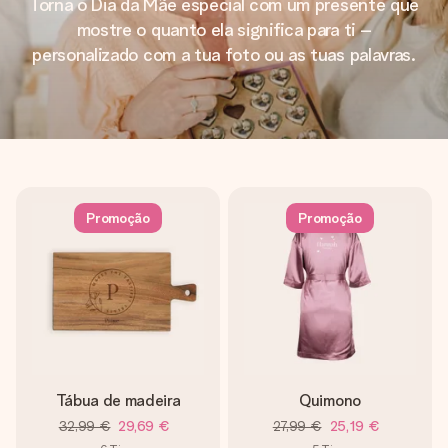
Torna o Dia da Mãe especial com um presente que
mostre o quanto ela significa para ti –
personalizado com a tua foto ou as tuas palavras.
Promoção
Promoção
Tábua de madeira
Quimono
32,99 €
29,69 €
27,99 €
25,19 €