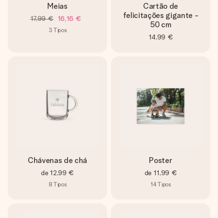
Meias
Cartão de
felicitações gigante -
17,99 €
16,16 €
50 cm
3
Tipos
14,99 €
Chávenas de chá
Poster
de
12,99 €
de
11,99 €
8
Tipos
14
Tipos