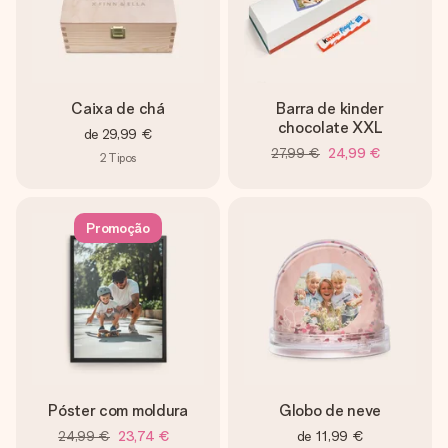
Caixa de chá
Barra de kinder
chocolate XXL
de
29,99 €
27,99 €
24,99 €
2
Tipos
Promoção
Póster com moldura
Globo de neve
24,99 €
23,74 €
de
11,99 €