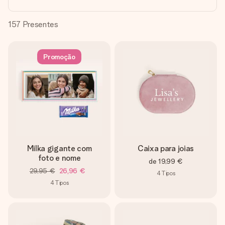
dela, uma foto ou uma mensagem que realmente toca o
coração. Sem complicações, apenas todo o amor num
momento especial.
157
Presentes
Promoção
Milka gigante com
Caixa para joias
foto e nome
de
19,99 €
29,95 €
26,96 €
4
Tipos
4
Tipos