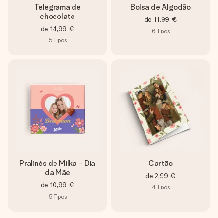
Telegrama de
Bolsa de Algodão
chocolate
de
11,99 €
de
14,99 €
6
Tipos
5
Tipos
Pralinés de Milka - Dia
Cartão
da Mãe
de
2,99 €
de
10,99 €
4
Tipos
5
Tipos