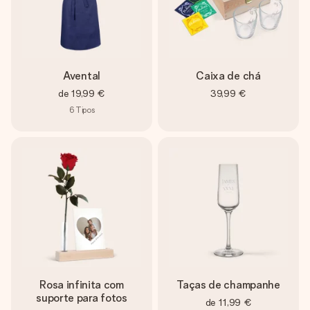
Avental
Caixa de chá
de
19,99 €
39,99 €
6
Tipos
Rosa infinita com
Taças de champanhe
suporte para fotos
de
11,99 €