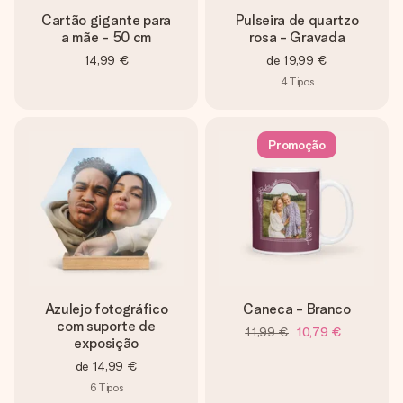
Cartão gigante para
Pulseira de quartzo
a mãe - 50 cm
rosa - Gravada
14,99 €
de
19,99 €
4
Tipos
Promoção
Azulejo fotográfico
Caneca - Branco
com suporte de
11,99 €
10,79 €
exposição
de
14,99 €
6
Tipos