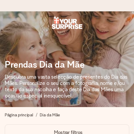
Encomende hoje, envio em 1 dia útil
Preparamos o teu presente com toda a atenção e
enviamos num instante - para que possas oferece-lo na
hora certa, quando mais importa.
Prendas Dia da Mãe
Descubra uma vasta selecção de presentes do Dia das
4,7 (com base em +15.000 avaliações)
Mães. Personalize o seu com a fotografia, nome e/ou
Os nossos presentes inspiram. Os clientes avaliam-nos
texto da sua escolha e faça deste Dia das Mães uma
com 4,7 no Google Reviews.
ocasião especial inesquecível.
Página principal
Dia da Mãe
Cartão com mensagem grátis
Cria algo único em apenas alguns passos - com o nome
Mostrar filtros