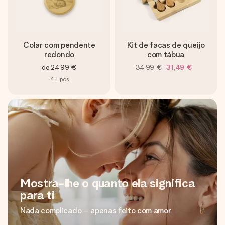
Colar com pendente
Kit de facas de queijo
redondo
com tábua
de
24,99 €
34,99 €
31,49 €
4
Tipos
Mostra-lhe o quanto ela significa
para ti
Nada complicado – apenas feito com amor