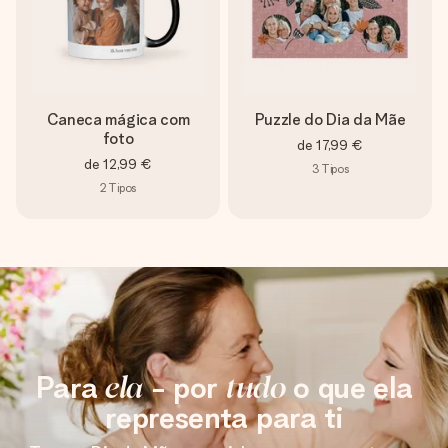
Caneca mágica com
Puzzle do Dia da Mãe
foto
de
17,99 €
de
12,99 €
3
Tipos
2
Tipos
Para
ela
- por
tudo
o que ela
representa para ti