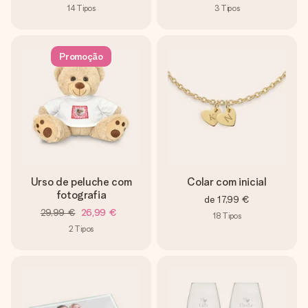
14
Tipos
3
Tipos
Promoção
Urso de peluche com
Colar com inicial
fotografia
de
17,99 €
29,99 €
26,99 €
18
Tipos
2
Tipos