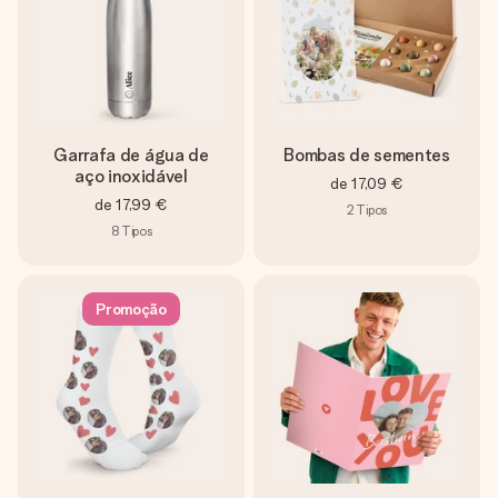
Garrafa de água de
Bombas de sementes
aço inoxidável
de
17,09 €
de
17,99 €
2
Tipos
8
Tipos
Promoção