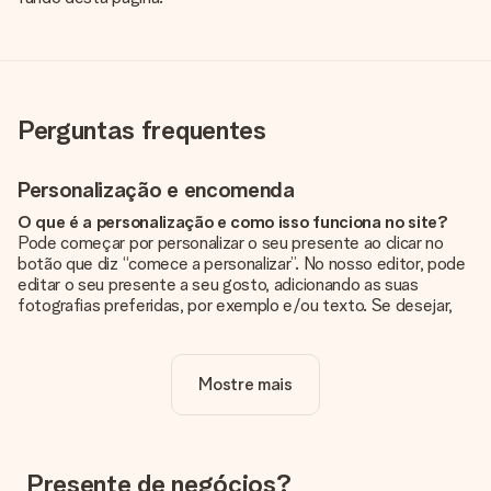
Perguntas frequentes
Personalização e encomenda
O que é a personalização e como isso funciona no site?
Pode começar por personalizar o seu presente ao clicar no
botão que diz “comece a personalizar”. No nosso editor, pode
editar o seu presente a seu gosto, adicionando as suas
fotografias preferidas, por exemplo e/ou texto. Se desejar,
pode ainda optar por um dos nossos designs originais.
A personalização está incluída no preço?
Mostre mais
Sim, o preço apresentado no site já inclui a personalização do
seu presente.
Como sei se minha foto tem a qualidade certa?
Queremos ter a certeza de que estás completamente
Presente de negócios?