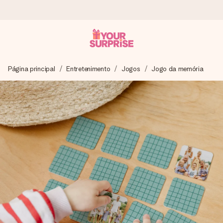
Encomende hoje, envio em 1 dia útil
Página principal
Entretenimento
Jogos
Jogo da memória
Preparamos o teu presente com toda a atenção e
enviamos num instante - para que possas oferece-lo na
hora certa, quando mais importa.
4,7 (com base em +15.000 avaliações)
Os nossos presentes inspiram. Os clientes avaliam-nos
com 4,7 no Google Reviews.
Cartão com mensagem grátis
Cria algo único em apenas alguns passos - com o nome