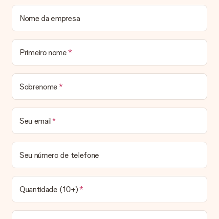
ao seu presente! Assim, o destinatário saberá quem lhe
enviou o presente.
Nome da empresa
O meu presente vai embrulhado?
De momento, ainda não oferecemos um serviço de embrulho.
Entregamos todos os nossos presentes numa embalagem
Primeiro nome
personalizada. Isso significa que o seu presente estará pronto
a ser entregue e pode ser enviado diretamente ao
destinatário.
Sobrenome
Prazo de entrega, opções de entrega e portes
de envio
Seu email
Posso escolher uma data específica para entrega?
Infelizmente, não é possível escolher uma data específica
para entrega. Assim que concluirmos o seu pedido, uma
Seu número de telefone
confirmação com as datas estimadas de entrega ser-lhe-á
enviada por email. Assim que o seu pedido for expedido, a
transportadora ficará encarregada de entregar o mesmo.
Quantidade (10+)
Qual é o prazo de entrega e quando recebo o meu
presente?
Todos os prazos de entrega podem ser encontrados na