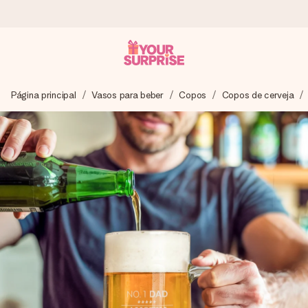
Encomende hoje, envio em 1 dia útil
Página principal
Vasos para beber
Copos
Copos de cerveja
Preparamos o teu presente com toda a atenção e
enviamos num instante - para que possas oferece-lo na
hora certa, quando mais importa.
4,7 (com base em +15.000 avaliações)
Os nossos presentes inspiram. Os clientes avaliam-nos
com 4,7 no Google Reviews.
Cartão com mensagem grátis
Cria algo único em apenas alguns passos - com o nome