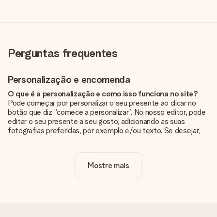
Perguntas frequentes
Personalização e encomenda
O que é a personalização e como isso funciona no site?
Pode começar por personalizar o seu presente ao clicar no
botão que diz “comece a personalizar”. No nosso editor, pode
editar o seu presente a seu gosto, adicionando as suas
fotografias preferidas, por exemplo e/ou texto. Se desejar,
pode ainda optar por um dos nossos designs originais.
A personalização está incluída no preço?
Mostre mais
Sim, o preço apresentado no site já inclui a personalização do
seu presente.
Como sei se minha foto tem a qualidade certa?
Queremos ter a certeza de que estás completamente
satisfeito com o teu presente. Por isso, é importante que