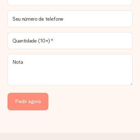
nosso serviço de apoio ao cliente. Teremos todo o prazer em
ajudá-lo a encontrar a melhor solução possível.
Seu número de telefone
A fatura é enviada junto com o pedido?
Nenhuma fatura será enviada juntamente com o seu presente.
A fatura é enviada eletronicamente para o seu email e poderá
Quantidade (10+)
encontrá-la também na sua conta MySurprise. Isto significa
que o seu presente pode ser enviado diretamente ao
destinatário!
Nota
Pedir agora