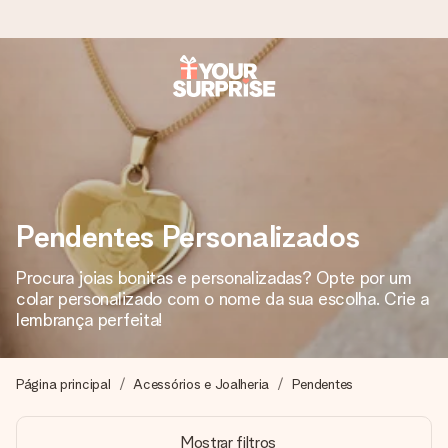
Encomende hoje, envio em 1 dia útil
Preparamos o teu presente com toda a atenção e
enviamos num instante - para que possas oferece-lo na
hora certa, quando mais importa.
Pendentes Personalizados
4,7 (com base em +15.000 avaliações)
Procura joias bonitas e personalizadas? Opte por um
Os nossos presentes inspiram. Os clientes avaliam-nos
colar personalizado com o nome da sua escolha. Crie a
com 4,7 no Google Reviews.
lembrança perfeita!
Página principal
Acessórios e Joalheria
Pendentes
Cartão com mensagem grátis
Cria algo único em apenas alguns passos - com o nome
Mostrar filtros