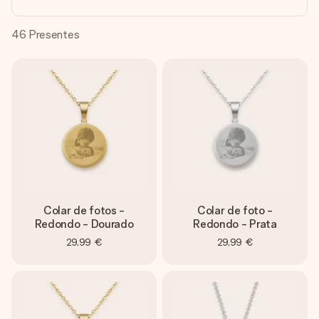
dela, uma foto ou uma mensagem que realmente toca o
coração. Sem complicações, apenas todo o amor num
momento especial.
46
Presentes
Colar de fotos -
Colar de foto -
Redondo - Dourado
Redondo - Prata
29,99 €
29,99 €