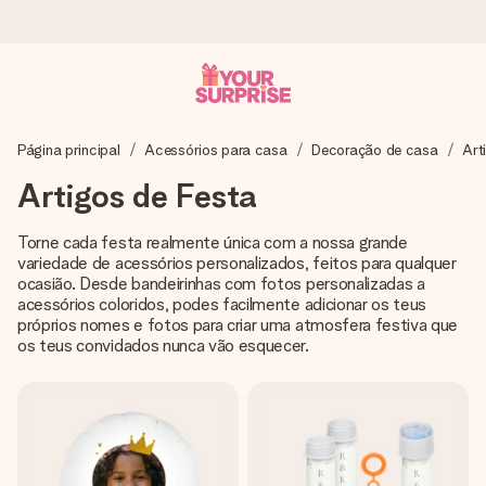
Encomende hoje, envio em 1 dia útil
Página principal
Acessórios para casa
Decoração de casa
Art
Preparamos o teu presente com toda a atenção e
enviamos num instante - para que possas oferece-lo na
Artigos de Festa
hora certa, quando mais importa.
Torne cada festa realmente única com a nossa grande
variedade de acessórios personalizados, feitos para qualquer
ocasião. Desde bandeirinhas com fotos personalizadas a
4,7 (com base em +15.000 avaliações)
acessórios coloridos, podes facilmente adicionar os teus
Os nossos presentes inspiram. Os clientes avaliam-nos
próprios nomes e fotos para criar uma atmosfera festiva que
com 4,7 no Google Reviews.
os teus convidados nunca vão esquecer.
Cartão com mensagem grátis
Cria algo único em apenas alguns passos - com o nome