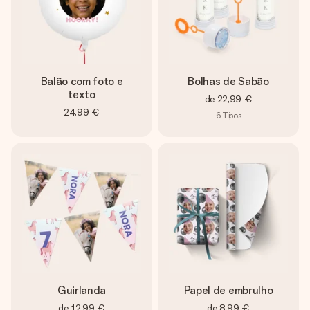
dela, uma foto ou uma mensagem que realmente toca o
coração. Sem complicações, apenas todo o amor num
momento especial.
Balão com foto e
Bolhas de Sabão
texto
de
22,99 €
24,99 €
6
Tipos
Guirlanda
Papel de embrulho
de
12,99 €
de
8,99 €