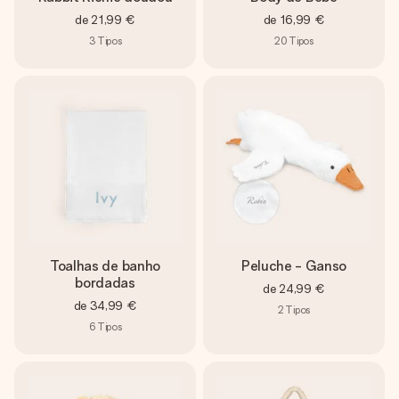
de
21,99 €
de
16,99 €
3
Tipos
20
Tipos
Toalhas de banho
Peluche - Ganso
bordadas
de
24,99 €
de
34,99 €
2
Tipos
6
Tipos