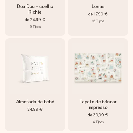
Dou Dou - coelho
Lonas
Richie
de
17,99 €
de
24,99 €
16
Tipos
9
Tipos
Almofada de bebé
Tapete de brincar
impresso
24,99 €
de
39,99 €
4
Tipos