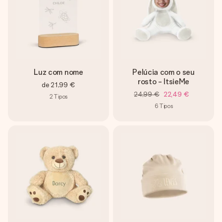
Luz com nome
Pelúcia com o seu
rosto - ItsieMe
de
21,99 €
24,99 €
22,49 €
2
Tipos
6
Tipos