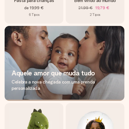
Pasta para crianças
Bem vindo ao mundo
de
19,99 €
21,99 €
19,79 €
6
Tipos
2
Tipos
Aquele amor que muda tudo
Celebra a nova chegada com uma prenda
personalizada