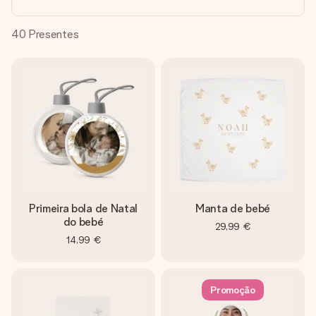
dela, uma foto ou uma mensagem que realmente toca o
coração. Sem complicações, apenas todo o amor num
momento especial.
40
Presentes
Primeira bola de Natal
Manta de bebé
do bebé
29,99 €
14,99 €
Promoção