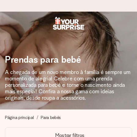
Encomende hoje, envio em 1 dia útil
Preparamos o teu presente com toda a atenção e
enviamos num instante - para que possas oferece-lo na
hora certa, quando mais importa.
Prendas para bebé
A chegada de um novo membro à família é sempre um
momento de alegria! Celebre com uma prenda
4,7 (com base em +15.000 avaliações)
personalizada para bebé e torne o nascimento ainda
Os nossos presentes inspiram. Os clientes avaliam-nos
mais especial! Confira a nossa gama com ideias
com 4,7 no Google Reviews.
originais, desde roupa a acessórios.
Página principal
Para bebés
Cartão com mensagem grátis
Cria algo único em apenas alguns passos - com o nome
Mostrar filtros