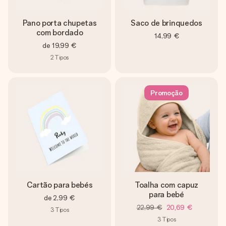
Pano porta chupetas
Saco de brinquedos
com bordado
14,99 €
de
19,99 €
2
Tipos
Promoção
Cartão para bebés
Toalha com capuz
para bebé
de
2,99 €
22,99 €
20,69 €
3
Tipos
3
Tipos