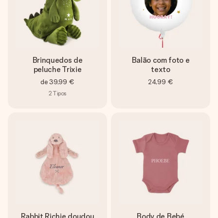
Brinquedos de
Balão com foto e
peluche Trixie
texto
de
39,99 €
24,99 €
2
Tipos
Rabbit Richie doudou
Body de Bebé