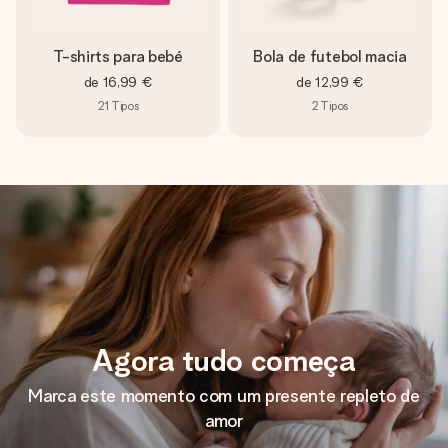
T-shirts para bebé
Bola de futebol macia
de
16,99 €
de
12,99 €
21
Tipos
2
Tipos
Agora tudo começa
Marca este momento com um presente repleto de
amor