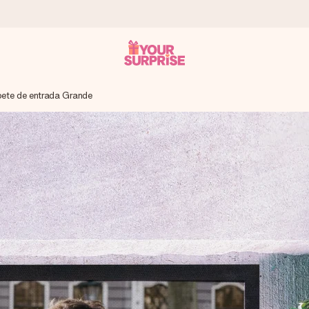
ete de entrada Grande
 instante - para que possas oferece-lo na hora certa, quando mai
4,7 no Google Reviews.
, uma foto ou uma mensagem que realmente toca o coração. Sem c