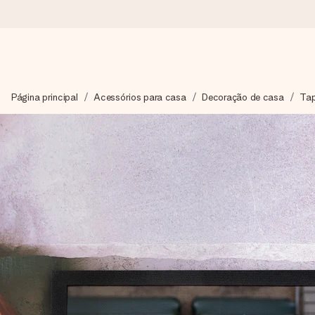
Encomende hoje, envio em 1 dia útil
Página principal
Acessórios para casa
Decoração de casa
Tap
Preparamos o teu presente com toda a atenção e enviamos num
4,7 (com base em +15.000 avaliações)
Os nossos presentes inspiram. Os clientes avaliam-nos com 
Cartão com mensagem grátis
Cria algo único em apenas alguns passos - com o nome dela