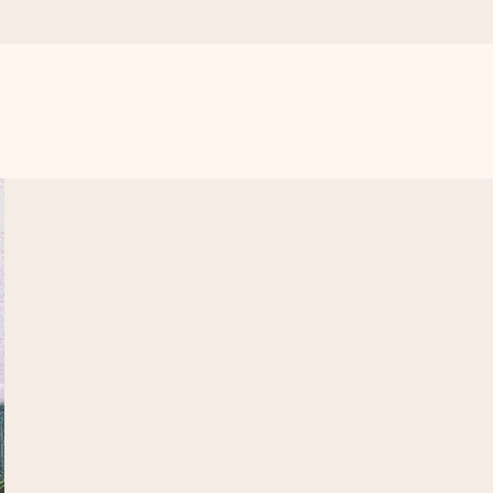
s importa.
omplicações, apenas todo o amor num momento especial.