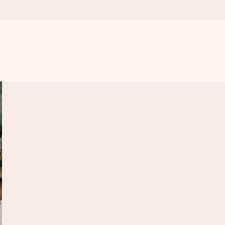
s importa.
omplicações, apenas todo o amor num momento especial.