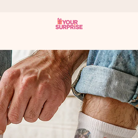
 instante - para que possas oferece-lo na hora certa, quando mai
4,7 no Google Reviews.
, uma foto ou uma mensagem que realmente toca o coração. Sem c