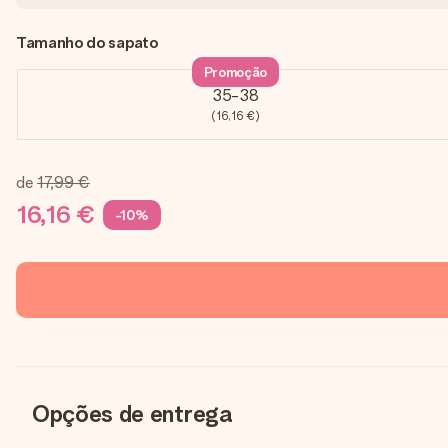
Tamanho do sapato
Promoção
35-38
(16,16 €)
de
17,99 €
16,16 €
-10%
Opções de entrega