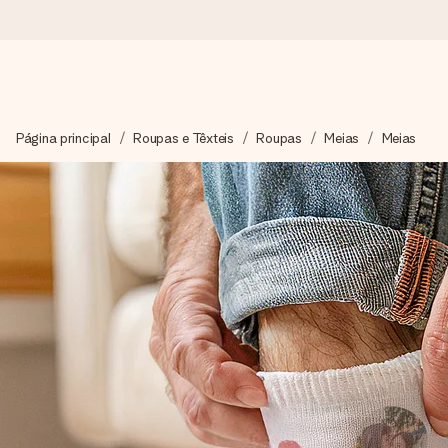
Encomende hoje, envio em 1 dia útil
Página principal
Roupas e Têxteis
Roupas
Meias
Meias
Preparamos o teu presente com toda a atenção e enviamos num
4,7 (com base em +15.000 avaliações)
Os nossos presentes inspiram. Os clientes avaliam-nos com 
Cartão com mensagem grátis
Cria algo único em apenas alguns passos - com o nome dela