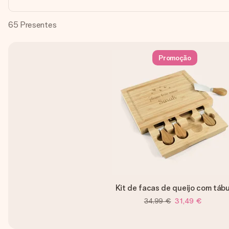
65
Presentes
Promoção
Kit de facas de queijo com táb
34,99 €
31,49 €