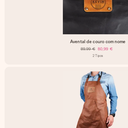
Avental de couro com nome
89,99 €
80,99 €
2
Tipos