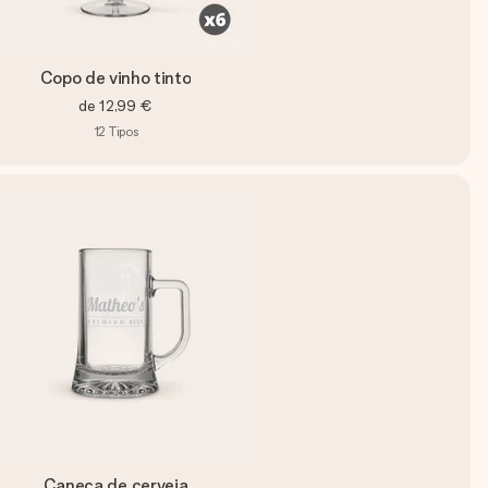
Copo de vinho tinto
de
12,99 €
12
Tipos
Caneca de cerveja