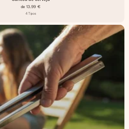
de
13,99 €
4
Tipos