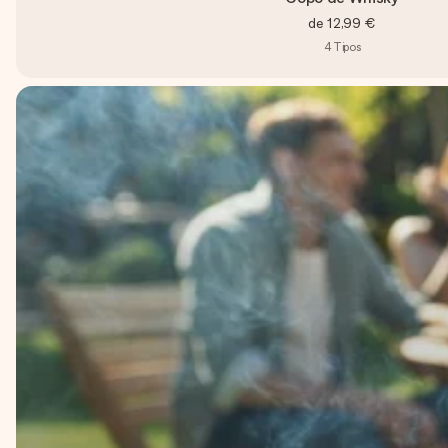
de
12,99 €
4
Tipos