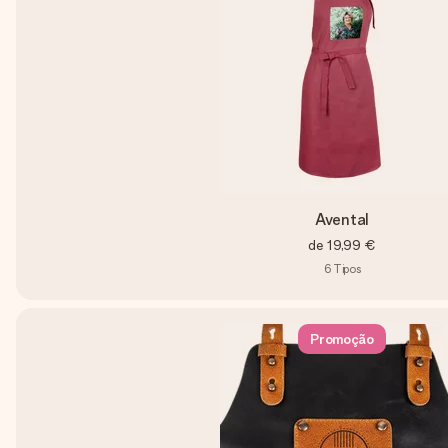
Avental
de
19,99 €
6
Tipos
Promoção