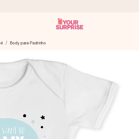
bé
Body para Padrinho
 instante - para que possas oferece-lo na hora certa, quando mai
4,7 no Google Reviews.
, uma foto ou uma mensagem que realmente toca o coração. Sem c