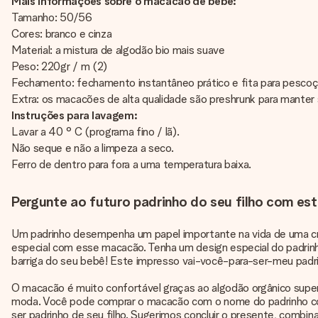
Mais informações sobre o macacão de bebê:
Tamanho: 50/56
Cores: branco e cinza
Material: a mistura de algodão bio mais suave
Peso: 220gr / m (2)
Fechamento: fechamento instantâneo prático e fita para pesco
Extra: os macacões de alta qualidade são preshrunk para manter
Instruções para lavagem:
Lavar a 40 ° C (programa fino / lã).
Não seque e não a limpeza a seco.
Ferro de dentro para fora a uma temperatura baixa.
Pergunte ao futuro padrinho do seu filho com e
Um padrinho desempenha um papel importante na vida de uma cri
especial com esse macacão. Tenha um design especial do padrinh
barriga do seu bebê! Este impresso vai-você-para-ser-meu padrin
O macacão é muito confortável graças ao algodão orgânico supe
moda. Você pode comprar o macacão com o nome do padrinho co
ser padrinho de seu filho. Sugerimos concluir o presente, comb