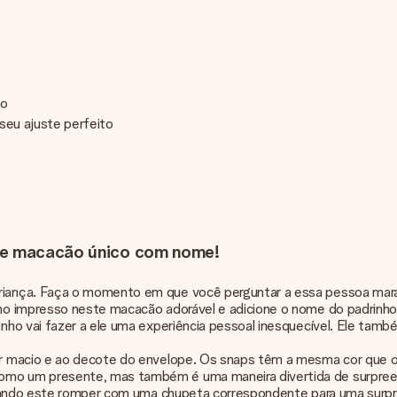
ço
 seu ajuste perfeito
ste macacão único com nome!
ança. Faça o momento em que você perguntar a essa pessoa maravil
o impresso neste macacão adorável e adicione o nome do padrinho f
ho vai fazer a ele uma experiência pessoal inesquecível. Ele tamb
r macio e ao decote do envelope. Os snaps têm a mesma cor que o t
mo um presente, mas também é uma maneira divertida de surpreen
inando este romper com uma chupeta correspondente para uma surpr