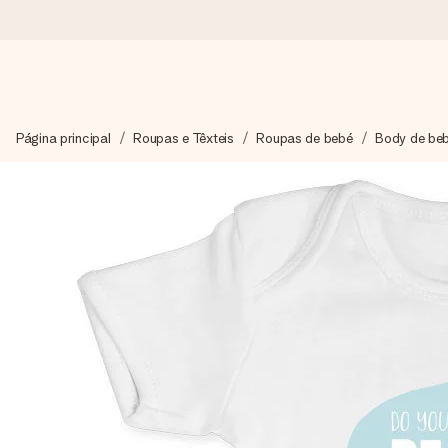
Encomende hoje, envio em 1 dia útil
Página principal
Roupas e Têxteis
Roupas de bebé
Body de be
Preparamos o teu presente com toda a atenção e enviamos num
4,7 (com base em +15.000 avaliações)
Os nossos presentes inspiram. Os clientes avaliam-nos com 
Cartão com mensagem grátis
Cria algo único em apenas alguns passos - com o nome dela