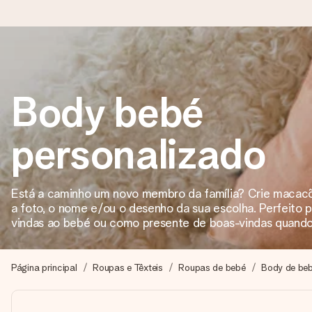
Encomende hoje, envio em 1 dia útil
Body bebé
Preparamos o teu presente com toda a atenção e enviamos num
personalizado
4,7 (com base em +15.000 avaliações)
Os nossos presentes inspiram. Os clientes avaliam-nos com 
Está a caminho um novo membro da família? Crie macac
a foto, o nome e/ou o desenho da sua escolha. Perfeito 
vindas ao bebé ou como presente de boas-vindas quando
Cartão com mensagem grátis
Cria algo único em apenas alguns passos - com o nome dela
Página principal
Roupas e Têxteis
Roupas de bebé
Body de be