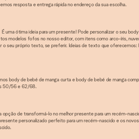
cemos resposta e entrega rápida no endereço da sua escolha.
uma ótima ideia para um presente! Pode personalizar o seu body no
itos modelos fofos no nosso editor, com itens como arco-íris, nuve
 o seu próprio texto, se preferir. Ideias de texto que oferecemos:
cemos body de bebé de manga curta e body de bebé de manga compri
hos 50/56 e 62/68.
a opção de transformá-lo no melhor presente para um recém-nas
o presente personalizado perfeito para um recém-nascido e os novos
cido.