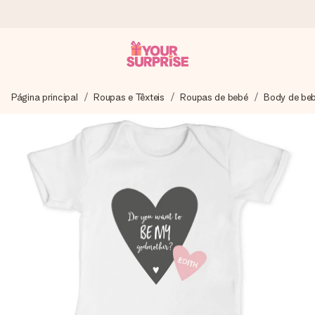
Encomende hoje, envio em 1 dia útil
Página principal
Roupas e Têxteis
Roupas de bebé
Body de be
Preparamos o teu presente com toda a atenção e
enviamos num instante - para que possas oferece-lo na
hora certa, quando mais importa.
4,7 (com base em +15.000 avaliações)
Os nossos presentes inspiram. Os clientes avaliam-nos
com 4,7 no Google Reviews.
Cartão com mensagem grátis
Cria algo único em apenas alguns passos - com o nome