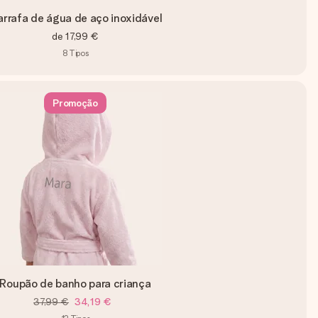
rrafa de água de aço inoxidável
de
17,99 €
8
Tipos
Promoção
Roupão de banho para criança
37,99 €
34,19 €