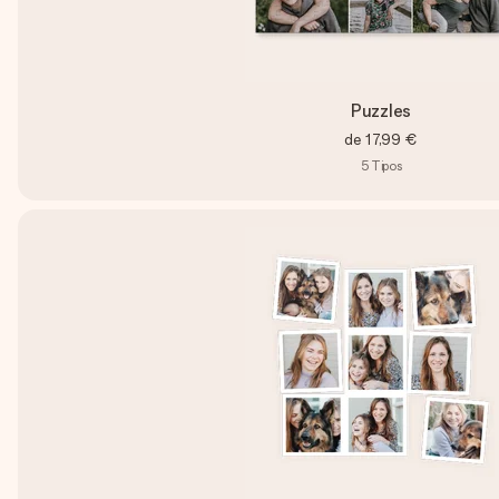
Puzzles
de
17,99 €
5
Tipos