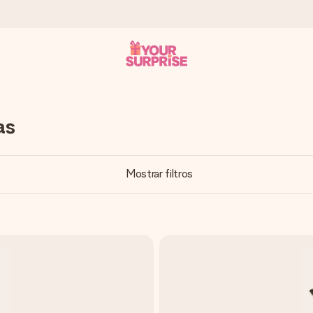
 instante - para que possas oferece-lo na hora certa, quando mai
as
Mostrar filtros
4,7 no Google Reviews.
, uma foto ou uma mensagem que realmente toca o coração. Sem c