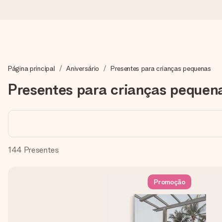
Encomende hoje, envio em 1 dia útil
Página principal
Aniversário
Presentes para crianças pequenas
Preparamos o teu presente com toda a atenção e enviamos num
Presentes para crianças pequen
4,7 (com base em +15.000 avaliações)
Os nossos presentes inspiram. Os clientes avaliam-nos com 
144
Presentes
Cartão com mensagem grátis
Promoção
Cria algo único em apenas alguns passos - com o nome dela