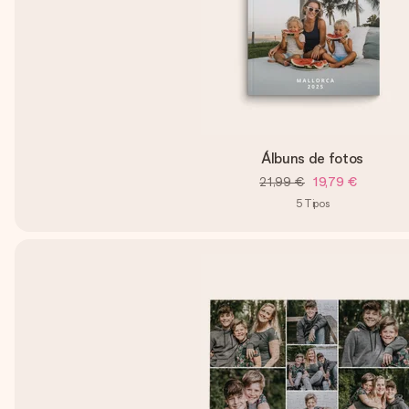
Álbuns de fotos
21,99 €
19,79 €
5
Tipos