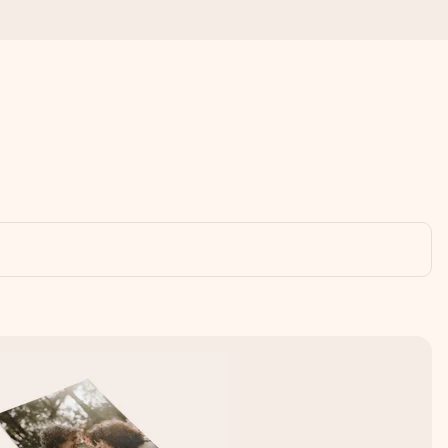
s importa.
omplicações, apenas todo o amor num momento especial.