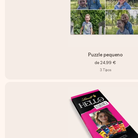
Puzzle pequeno
de
24,99 €
3
Tipos