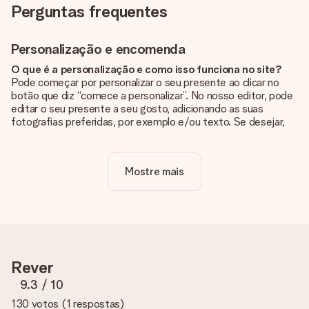
Perguntas frequentes
Personalização e encomenda
O que é a personalização e como isso funciona no site?
Pode começar por personalizar o seu presente ao clicar no
botão que diz “comece a personalizar”. No nosso editor, pode
editar o seu presente a seu gosto, adicionando as suas
fotografias preferidas, por exemplo e/ou texto. Se desejar,
pode ainda optar por um dos nossos designs originais.
A personalização está incluída no preço?
Mostre mais
Sim, o preço apresentado no site já inclui a personalização do
seu presente.
Como sei se minha foto tem a qualidade certa?
Queremos ter a certeza de que estás completamente
satisfeito com o teu presente. Por isso, é importante que
utilizes fotografias de alta qualidade. Se não tiveres a certeza
Rever
sobre a qualidade da tua imagem, contacta a nossa equipa de
apoio ao cliente e inclui a tua fotografia juntamente com o
9.3
/ 10
presente que estás interessado em encomendar. Eles podem
130 votos
(
1 respostas
)
então verificar a qualidade para ti!