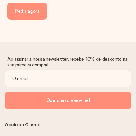
A fatura é enviada eletronicamente para o seu email e poderá
Pedir agora
encontrá-la também na sua conta MySurprise. Isto significa
que o seu presente pode ser enviado diretamente ao
destinatário!
Ao assinar a nossa newsletter, recebe 10% de desconto na
sua primeira compra!
Quero inscrever-me!
Apoio ao Cliente