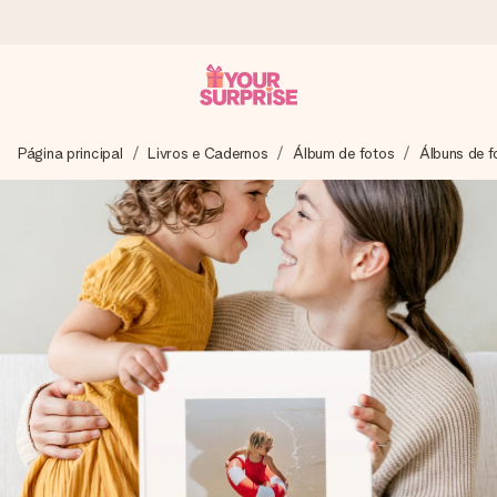
Encomende hoje, envio em 1 dia útil
Página principal
Livros e Cadernos
Álbum de fotos
Álbuns de f
Preparamos o teu presente com toda a atenção e
enviamos num instante - para que possas oferece-lo na
hora certa, quando mais importa.
4,7 (com base em +15.000 avaliações)
Os nossos presentes inspiram. Os clientes avaliam-nos
com 4,7 no Google Reviews.
Cartão com mensagem grátis
Cria algo único em apenas alguns passos - com o nome