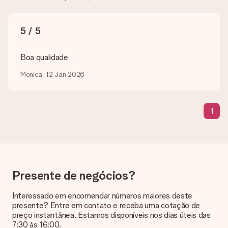
Em que formatos posso enviar as minhas fotografias?
Pode enviar as suas fotografias em formato JPG e PNG. Se
5 / 5
não sabe o formato do seu arquivo ou pretende utilizar uma
fotografia num formato diferente, por favor entre em
contacto conosco através do nosso serviço de apoio ao
Boa qualidade
cliente.
Monica, 12 Jan 2026
E se a cor ou opção que eu quero não estiver disponível?
Caso não encontre o que procura ou a cor que deseja não está
disponível no nosso site, por favor contacte os nossos
1
agentes de modo a podermos ajudar-lhe da melhor forma
possível!
Como adiciono um cartão de cumprimentos ao meu
presente?
Ao clicar na opção “Cartão grátis” no nosso carrinho de
compras, pode adicionar um cartão com uma mensagem sua
Presente de negócios?
ao seu presente! Assim, o destinatário saberá quem lhe
enviou o presente.
Interessado em encomendar números maiores deste
presente? Entre em contato e receba uma cotação de
O meu presente vai embrulhado?
preço instantânea. Estamos disponíveis nos dias úteis das
De momento, ainda não oferecemos um serviço de embrulho.
7:30 às 16:00.