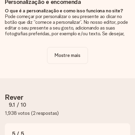
Personalização e encomenda
O que é a personalização e como isso funciona no site?
Pode começar por personalizar o seu presente ao clicar no
botão que diz “comece a personalizar”. No nosso editor, pode
editar o seu presente a seu gosto, adicionando as suas
fotografias preferidas, por exemplo e/ou texto. Se desejar,
pode ainda optar por um dos nossos designs originais.
A personalização está incluída no preço?
Mostre mais
Sim, o preço apresentado no site já inclui a personalização do
seu presente.
Como sei se minha foto tem a qualidade certa?
Queremos ter a certeza de que estás completamente
satisfeito com o teu presente. Por isso, é importante que
utilizes fotografias de alta qualidade. Se não tiveres a certeza
Rever
sobre a qualidade da tua imagem, contacta a nossa equipa de
apoio ao cliente e inclui a tua fotografia juntamente com o
9.1
/ 10
presente que estás interessado em encomendar. Eles podem
1,938 votos
(
2 respostas
)
então verificar a qualidade para ti!
Em que formatos posso enviar as minhas fotografias?
Pode enviar as suas fotografias em formato JPG e PNG. Se
5 / 5