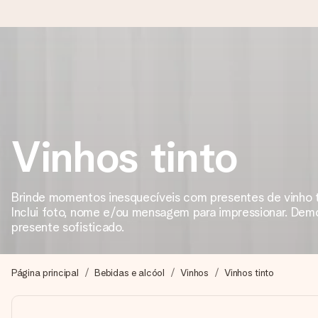
Encomende hoje, envio em 1 dia útil
Preparamos o teu presente com toda a atenção e enviamos num
Vinhos tinto
4,7 (com base em +15.000 avaliações)
Os nossos presentes inspiram. Os clientes avaliam-nos com 
Brinde momentos inesquecíveis com presentes de vinho t
Inclui foto, nome e/ou mensagem para impressionar. De
presente sofisticado.
Cartão com mensagem grátis
Cria algo único em apenas alguns passos - com o nome dela
Página principal
Bebidas e alcóol
Vinhos
Vinhos tinto