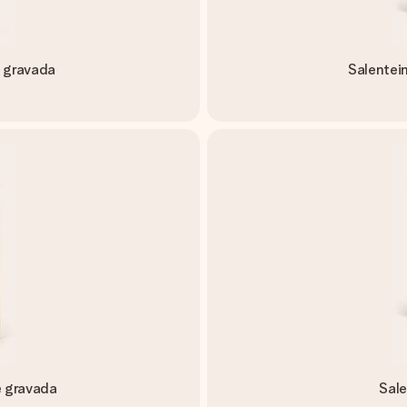
 gravada
Salentei
e gravada
Sale