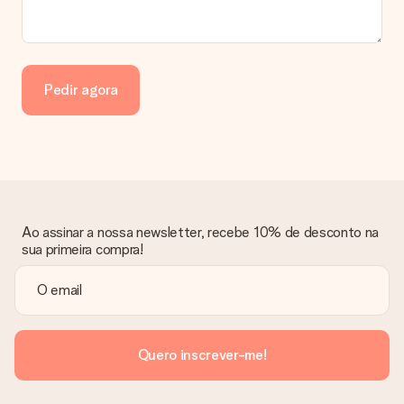
A fatura é enviada junto com o pedido?
Nenhuma fatura será enviada juntamente com o seu presente.
A fatura é enviada eletronicamente para o seu email e poderá
encontrá-la também na sua conta MySurprise. Isto significa
Pedir agora
que o seu presente pode ser enviado diretamente ao
destinatário!
Ao assinar a nossa newsletter, recebe 10% de desconto na
sua primeira compra!
Quero inscrever-me!