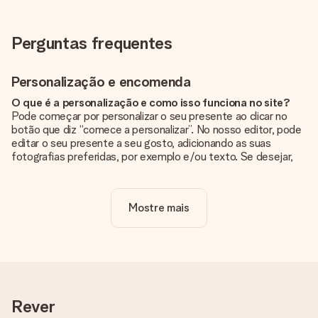
Perguntas frequentes
Personalização e encomenda
O que é a personalização e como isso funciona no site?
Pode começar por personalizar o seu presente ao clicar no
botão que diz “comece a personalizar”. No nosso editor, pode
editar o seu presente a seu gosto, adicionando as suas
fotografias preferidas, por exemplo e/ou texto. Se desejar,
pode ainda optar por um dos nossos designs originais.
A personalização está incluída no preço?
Mostre mais
Sim, o preço apresentado no site já inclui a personalização do
seu presente.
Como sei se minha foto tem a qualidade certa?
Queremos ter a certeza de que estás completamente
satisfeito com o teu presente. Por isso, é importante que
utilizes fotografias de alta qualidade. Se não tiveres a certeza
Rever
sobre a qualidade da tua imagem, contacta a nossa equipa de