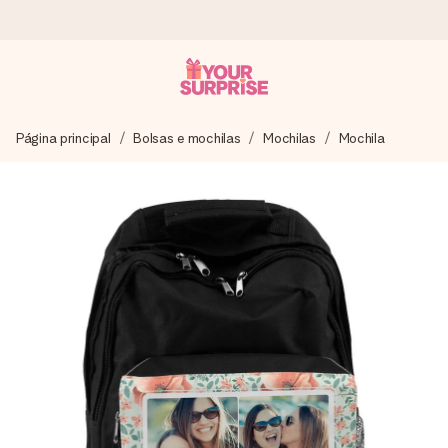
Encomende hoje, envio em 1 dia útil
Página principal
Bolsas e mochilas
Mochilas
Mochila
Preparamos o teu presente com toda a atenção e
enviamos num instante - para que possas oferece-lo na
hora certa, quando mais importa.
4,7 (com base em +15.000 avaliações)
Os nossos presentes inspiram. Os clientes avaliam-nos
com 4,7 no Google Reviews.
Cartão com mensagem grátis
Cria algo único em apenas alguns passos - com o nome