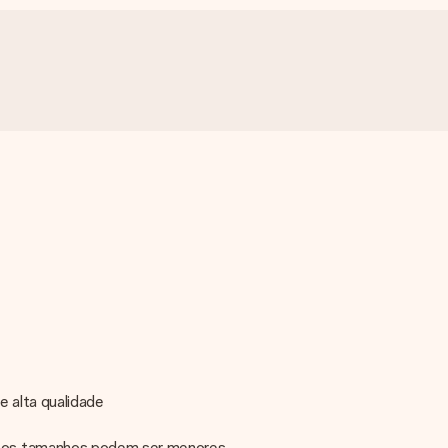
 alta qualidade
, os tamanhos podem ser menores.