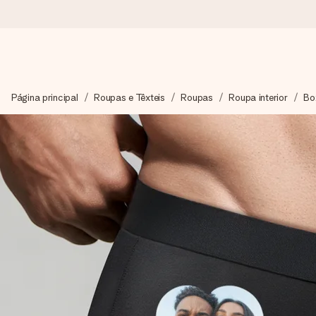
Encomende hoje, envio em 1 dia útil
Página principal
Roupas e Têxteis
Roupas
Roupa interior
Bo
Preparamos o teu presente com toda a atenção e enviamos num
4,7 (com base em +15.000 avaliações)
Os nossos presentes inspiram. Os clientes avaliam-nos com 
Cartão com mensagem grátis
Cria algo único em apenas alguns passos - com o nome dela