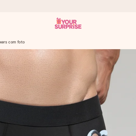
xers com foto
 instante - para que possas oferece-lo na hora certa, quando mai
4,7 no Google Reviews.
, uma foto ou uma mensagem que realmente toca o coração. Sem c