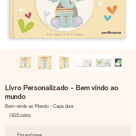
dela, uma foto ou uma mensagem que realmente toca o
coração. Sem complicações, apenas todo o amor num
momento especial.
Livro Personalizado - Bem vindo ao
mundo
Bem-vindo ao Mundo - Capa dura
1,825
votos
Em estoque