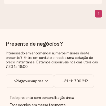
E se a cor ou opção que eu quero não estiver disponível?
Caso não encontre o que procura ou a cor que deseja não está
disponível no nosso site, por favor contacte os nossos
1
agentes de modo a podermos ajudar-lhe da melhor forma
possível!
Como adiciono um cartão de cumprimentos ao meu
presente?
Ao clicar na opção “Cartão grátis” no nosso carrinho de
compras, pode adicionar um cartão com uma mensagem sua
Presente de negócios?
ao seu presente! Assim, o destinatário saberá quem lhe
enviou o presente.
Interessado em encomendar números maiores deste
presente? Entre em contato e receba uma cotação de
O meu presente vai embrulhado?
preço instantânea. Estamos disponíveis nos dias úteis das
De momento, ainda não oferecemos um serviço de embrulho.
7:30 às 16:00.
Entregamos todos os nossos presentes numa embalagem
personalizada. Isso significa que o seu presente estará pronto
a ser entregue e pode ser enviado diretamente ao
b2b@yoursurprise.pt
+31 111 700 212
destinatário.
Prazo de entrega, opções de entrega e portes
Todo presente com personalização única
de envio
Faça pedidos em massa facilmente