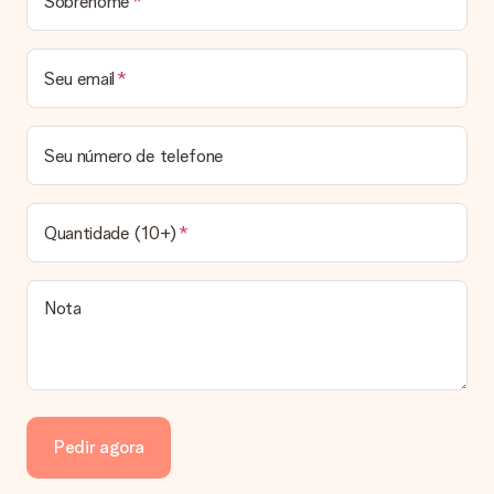
Sobrenome
Prazo de entrega, opções de entrega e portes
de envio
Seu email
Posso escolher uma data específica para entrega?
Infelizmente, não é possível escolher uma data específica
para entrega. Assim que concluirmos o seu pedido, uma
Seu número de telefone
confirmação com as datas estimadas de entrega ser-lhe-á
enviada por email. Assim que o seu pedido for expedido, a
transportadora ficará encarregada de entregar o mesmo.
Quantidade (10+)
Qual é o prazo de entrega e quando recebo o meu
presente?
Todos os prazos de entrega podem ser encontrados na
Nota
página do produto em questão. Vale lembrar que estas datas
são sempre estimativas, pelo que não podemos garantir a
entrega a 100% nestas datas.
Quais opções de entrega posso escolher?
Infelizmente, ainda não é possível escolher uma opção de
entrega. Todos os pedidos são enviados numa caixa ou num
Pedir agora
envelope de cartão. Gostaria de saber em qual opção o seu
pedido se enquadra? Por favor entre em contacto com a