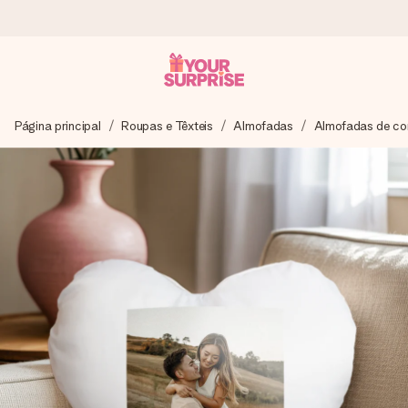
Encomende hoje, envio em 1 dia útil
Página principal
Roupas e Têxteis
Almofadas
Almofadas de co
Preparamos o teu presente com toda a atenção e
enviamos num instante - para que possas oferece-lo na
hora certa, quando mais importa.
4,7 (com base em +15.000 avaliações)
Os nossos presentes inspiram. Os clientes avaliam-nos
com 4,7 no Google Reviews.
Cartão com mensagem grátis
Cria algo único em apenas alguns passos - com o nome