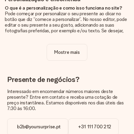
O que é a personalização e como isso funciona no site?
Pode começar por personalizar o seu presente ao clicar no
botão que diz “comece a personalizar”. No nosso editor, pode
editar o seu presente a seu gosto, adicionando as suas
fotografias preferidas, por exemplo e/ou texto. Se desejar,
pode ainda optar por um dos nossos designs originais.
A personalização está incluída no preço?
Mostre mais
Sim, o preço apresentado no site já inclui a personalização do
seu presente.
Como sei se minha foto tem a qualidade certa?
Queremos ter a certeza de que estás completamente
Presente de negócios?
satisfeito com o teu presente. Por isso, é importante que
utilizes fotografias de alta qualidade. Se não tiveres a certeza
Interessado em encomendar números maiores deste
sobre a qualidade da tua imagem, contacta a nossa equipa de
presente? Entre em contato e receba uma cotação de
apoio ao cliente e inclui a tua fotografia juntamente com o
preço instantânea. Estamos disponíveis nos dias úteis das
presente que estás interessado em encomendar. Eles podem
7:30 às 16:00.
então verificar a qualidade para ti!
Em que formatos posso enviar as minhas fotografias?
b2b@yoursurprise.pt
+31 111 700 212
Pode enviar as suas fotografias em formato JPG e PNG. Se
não sabe o formato do seu arquivo ou pretende utilizar uma