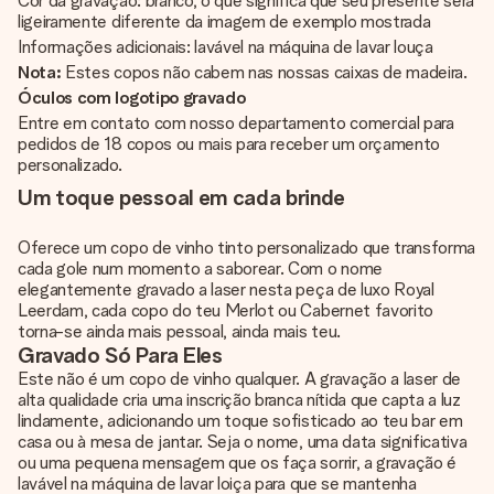
Cor da gravação: branco, o que significa que seu presente será
ligeiramente diferente da imagem de exemplo mostrada
Informações adicionais: lavável na máquina de lavar louça
Nota:
Estes copos não cabem nas nossas caixas de madeira.
Óculos com logotipo gravado
Entre em contato com nosso departamento comercial para
pedidos de 18 copos ou mais para receber um orçamento
personalizado.
Um toque pessoal em cada brinde
Oferece um copo de vinho tinto personalizado que transforma
cada gole num momento a saborear. Com o nome
elegantemente gravado a laser nesta peça de luxo Royal
Leerdam, cada copo do teu Merlot ou Cabernet favorito
torna-se ainda mais pessoal, ainda mais teu.
Gravado Só Para Eles
Este não é um copo de vinho qualquer. A gravação a laser de
alta qualidade cria uma inscrição branca nítida que capta a luz
lindamente, adicionando um toque sofisticado ao teu bar em
casa ou à mesa de jantar. Seja o nome, uma data significativa
ou uma pequena mensagem que os faça sorrir, a gravação é
lavável na máquina de lavar loiça para que se mantenha