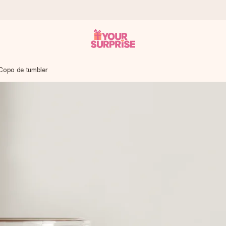
Copo de tumbler
 instante - para que possas oferece-lo na hora certa, quando mai
4,7 no Google Reviews.
, uma foto ou uma mensagem que realmente toca o coração. Sem c