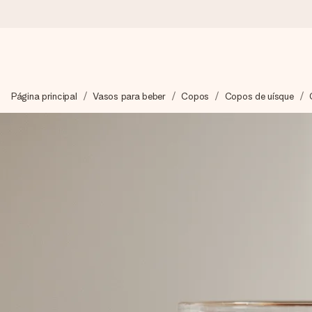
Encomende hoje, envio em 1 dia útil
Página principal
Vasos para beber
Copos
Copos de uísque
Preparamos o teu presente com toda a atenção e enviamos num
4,7 (com base em +15.000 avaliações)
Os nossos presentes inspiram. Os clientes avaliam-nos com 
Cartão com mensagem grátis
Cria algo único em apenas alguns passos - com o nome dela