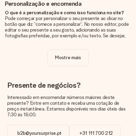
Personalização e encomenda
O que é a personalização e como isso funciona no site?
Pode começar por personalizar o seu presente ao clicar no
botão que diz “comece a personalizar”. No nosso editor, pode
editar o seu presente a seu gosto, adicionando as suas
fotografias preferidas, por exemplo e/ou texto. Se desejar,
pode ainda optar por um dos nossos designs originais.
A personalização está incluída no preço?
Mostre mais
Sim, o preço apresentado no site já inclui a personalização do
seu presente.
Como sei se minha foto tem a qualidade certa?
Queremos ter a certeza de que estás completamente
Presente de negócios?
satisfeito com o teu presente. Por isso, é importante que
utilizes fotografias de alta qualidade. Se não tiveres a certeza
Interessado em encomendar números maiores deste
sobre a qualidade da tua imagem, contacta a nossa equipa de
presente? Entre em contato e receba uma cotação de
apoio ao cliente e inclui a tua fotografia juntamente com o
preço instantânea. Estamos disponíveis nos dias úteis das
presente que estás interessado em encomendar. Eles podem
7:30 às 16:00.
então verificar a qualidade para ti!
Em que formatos posso enviar as minhas fotografias?
b2b@yoursurprise.pt
+31 111 700 212
Pode enviar as suas fotografias em formato JPG e PNG. Se