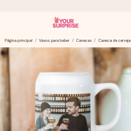
Encomende hoje, envio em 1 dia útil
Página principal
Vasos para beber
Canecas
Caneca de cerveja
Preparamos o teu presente com toda a atenção e
enviamos num instante - para que possas oferece-lo na
hora certa, quando mais importa.
4,7 (com base em +15.000 avaliações)
Os nossos presentes inspiram. Os clientes avaliam-nos
com 4,7 no Google Reviews.
Cartão com mensagem grátis
Cria algo único em apenas alguns passos - com o nome