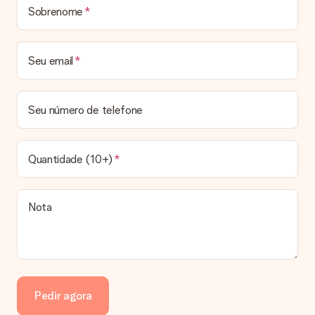
destinatário.
Sobrenome
Prazo de entrega, opções de entrega e portes
de envio
Seu email
Posso escolher uma data específica para entrega?
Infelizmente, não é possível escolher uma data específica
para entrega. Assim que concluirmos o seu pedido, uma
Seu número de telefone
confirmação com as datas estimadas de entrega ser-lhe-á
enviada por email. Assim que o seu pedido for expedido, a
transportadora ficará encarregada de entregar o mesmo.
Quantidade (10+)
Qual é o prazo de entrega e quando recebo o meu
presente?
Todos os prazos de entrega podem ser encontrados na
Nota
página do produto em questão. Vale lembrar que estas datas
são sempre estimativas, pelo que não podemos garantir a
entrega a 100% nestas datas.
Quais opções de entrega posso escolher?
Infelizmente, ainda não é possível escolher uma opção de
entrega. Todos os pedidos são enviados numa caixa ou num
Pedir agora
envelope de cartão. Gostaria de saber em qual opção o seu