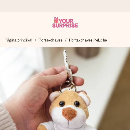
Encomende hoje, envio em 1 dia útil
Página principal
Porta-chaves
Porta-chaves Peluche
Preparamos o teu presente com toda a atenção e
enviamos num instante - para que possas oferece-lo na
hora certa, quando mais importa.
4,7 (com base em +15.000 avaliações)
Os nossos presentes inspiram. Os clientes avaliam-nos
com 4,7 no Google Reviews.
Cartão com mensagem grátis
Cria algo único em apenas alguns passos - com o nome