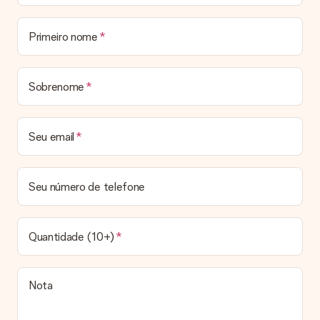
O meu presente vai embrulhado?
De momento, ainda não oferecemos um serviço de embrulho.
Entregamos todos os nossos presentes numa embalagem
Primeiro nome
personalizada. Isso significa que o seu presente estará pronto
a ser entregue e pode ser enviado diretamente ao
destinatário.
Sobrenome
Prazo de entrega, opções de entrega e portes
de envio
Seu email
Posso escolher uma data específica para entrega?
Infelizmente, não é possível escolher uma data específica
para entrega. Assim que concluirmos o seu pedido, uma
Seu número de telefone
confirmação com as datas estimadas de entrega ser-lhe-á
enviada por email. Assim que o seu pedido for expedido, a
transportadora ficará encarregada de entregar o mesmo.
Quantidade (10+)
Qual é o prazo de entrega e quando recebo o meu
presente?
Todos os prazos de entrega podem ser encontrados na
Nota
página do produto em questão. Vale lembrar que estas datas
são sempre estimativas, pelo que não podemos garantir a
entrega a 100% nestas datas.