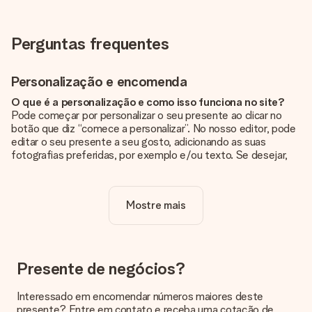
Perguntas frequentes
Personalização e encomenda
O que é a personalização e como isso funciona no site?
Pode começar por personalizar o seu presente ao clicar no
botão que diz “comece a personalizar”. No nosso editor, pode
editar o seu presente a seu gosto, adicionando as suas
fotografias preferidas, por exemplo e/ou texto. Se desejar,
pode ainda optar por um dos nossos designs originais.
A personalização está incluída no preço?
Mostre mais
Sim, o preço apresentado no site já inclui a personalização do
seu presente.
Como sei se minha foto tem a qualidade certa?
Queremos ter a certeza de que estás completamente
Presente de negócios?
satisfeito com o teu presente. Por isso, é importante que
utilizes fotografias de alta qualidade. Se não tiveres a certeza
Interessado em encomendar números maiores deste
sobre a qualidade da tua imagem, contacta a nossa equipa de
presente? Entre em contato e receba uma cotação de