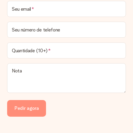
de envio
Seu email
Posso escolher uma data específica para entrega?
Infelizmente, não é possível escolher uma data específica
para entrega. Assim que concluirmos o seu pedido, uma
Seu número de telefone
confirmação com as datas estimadas de entrega ser-lhe-á
enviada por email. Assim que o seu pedido for expedido, a
transportadora ficará encarregada de entregar o mesmo.
Quantidade (10+)
Qual é o prazo de entrega e quando recebo o meu
presente?
Todos os prazos de entrega podem ser encontrados na
Nota
página do produto em questão. Vale lembrar que estas datas
são sempre estimativas, pelo que não podemos garantir a
entrega a 100% nestas datas.
Quais opções de entrega posso escolher?
Infelizmente, ainda não é possível escolher uma opção de
entrega. Todos os pedidos são enviados numa caixa ou num
Pedir agora
envelope de cartão. Gostaria de saber em qual opção o seu
pedido se enquadra? Por favor entre em contacto com a
nossa equipa de atendimento ao cliente.