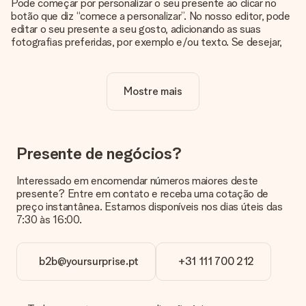
Pode começar por personalizar o seu presente ao clicar no
botão que diz “comece a personalizar”. No nosso editor, pode
editar o seu presente a seu gosto, adicionando as suas
fotografias preferidas, por exemplo e/ou texto. Se desejar,
pode ainda optar por um dos nossos designs originais.
A personalização está incluída no preço?
Mostre mais
Sim, o preço apresentado no site já inclui a personalização do
seu presente.
Como sei se minha foto tem a qualidade certa?
Queremos ter a certeza de que estás completamente
Presente de negócios?
satisfeito com o teu presente. Por isso, é importante que
utilizes fotografias de alta qualidade. Se não tiveres a certeza
Interessado em encomendar números maiores deste
sobre a qualidade da tua imagem, contacta a nossa equipa de
presente? Entre em contato e receba uma cotação de
apoio ao cliente e inclui a tua fotografia juntamente com o
preço instantânea. Estamos disponíveis nos dias úteis das
presente que estás interessado em encomendar. Eles podem
7:30 às 16:00.
então verificar a qualidade para ti!
Em que formatos posso enviar as minhas fotografias?
b2b@yoursurprise.pt
+31 111 700 212
Pode enviar as suas fotografias em formato JPG e PNG. Se
não sabe o formato do seu arquivo ou pretende utilizar uma
fotografia num formato diferente, por favor entre em
contacto conosco através do nosso serviço de apoio ao