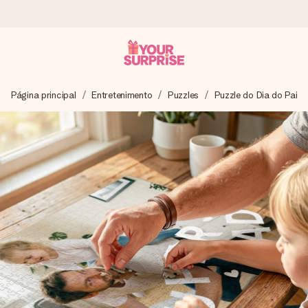
Encomende hoje, envio em 1 dia útil
Página principal
Entretenimento
Puzzles
Puzzle do Dia do Pai
Preparamos o teu presente com toda a atenção e
enviamos num instante - para que possas oferece-lo na
hora certa, quando mais importa.
4,7 (com base em +15.000 avaliações)
Os nossos presentes inspiram. Os clientes avaliam-nos
com 4,7 no Google Reviews.
Cartão com mensagem grátis
Cria algo único em apenas alguns passos - com o nome