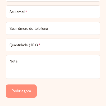
Prazo de entrega, opções de entrega e portes
de envio
Seu email
Posso escolher uma data específica para entrega?
Infelizmente, não é possível escolher uma data específica
para entrega. Assim que concluirmos o seu pedido, uma
Seu número de telefone
confirmação com as datas estimadas de entrega ser-lhe-á
enviada por email. Assim que o seu pedido for expedido, a
transportadora ficará encarregada de entregar o mesmo.
Quantidade (10+)
Qual é o prazo de entrega e quando recebo o meu
presente?
Todos os prazos de entrega podem ser encontrados na
Nota
página do produto em questão. Vale lembrar que estas datas
são sempre estimativas, pelo que não podemos garantir a
entrega a 100% nestas datas.
Quais opções de entrega posso escolher?
Infelizmente, ainda não é possível escolher uma opção de
entrega. Todos os pedidos são enviados numa caixa ou num
Pedir agora
envelope de cartão. Gostaria de saber em qual opção o seu
pedido se enquadra? Por favor entre em contacto com a
nossa equipa de atendimento ao cliente.