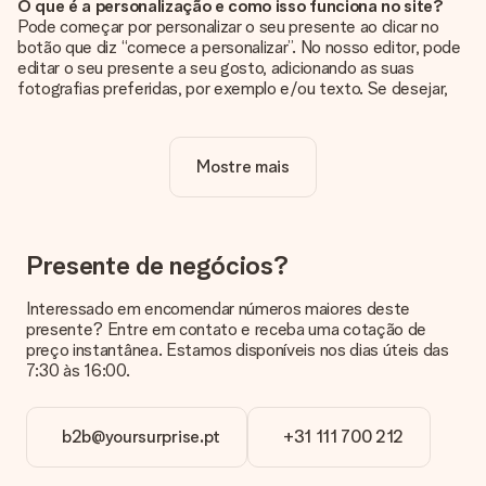
O que é a personalização e como isso funciona no site?
Pode começar por personalizar o seu presente ao clicar no
botão que diz “comece a personalizar”. No nosso editor, pode
editar o seu presente a seu gosto, adicionando as suas
fotografias preferidas, por exemplo e/ou texto. Se desejar,
pode ainda optar por um dos nossos designs originais.
A personalização está incluída no preço?
Mostre mais
Sim, o preço apresentado no site já inclui a personalização do
seu presente.
Como sei se minha foto tem a qualidade certa?
Queremos ter a certeza de que estás completamente
Presente de negócios?
satisfeito com o teu presente. Por isso, é importante que
utilizes fotografias de alta qualidade. Se não tiveres a certeza
Interessado em encomendar números maiores deste
sobre a qualidade da tua imagem, contacta a nossa equipa de
presente? Entre em contato e receba uma cotação de
apoio ao cliente e inclui a tua fotografia juntamente com o
preço instantânea. Estamos disponíveis nos dias úteis das
presente que estás interessado em encomendar. Eles podem
7:30 às 16:00.
então verificar a qualidade para ti!
Em que formatos posso enviar as minhas fotografias?
b2b@yoursurprise.pt
+31 111 700 212
Pode enviar as suas fotografias em formato JPG e PNG. Se
não sabe o formato do seu arquivo ou pretende utilizar uma
fotografia num formato diferente, por favor entre em