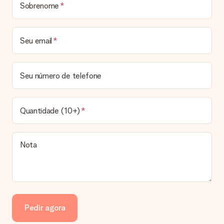
Sobrenome
Prazo de entrega, opções de entrega e portes
de envio
Seu email
Posso escolher uma data específica para entrega?
Infelizmente, não é possível escolher uma data específica
para entrega. Assim que concluirmos o seu pedido, uma
Seu número de telefone
confirmação com as datas estimadas de entrega ser-lhe-á
enviada por email. Assim que o seu pedido for expedido, a
transportadora ficará encarregada de entregar o mesmo.
Quantidade (10+)
Qual é o prazo de entrega e quando recebo o meu
presente?
Todos os prazos de entrega podem ser encontrados na
Nota
página do produto em questão. Vale lembrar que estas datas
são sempre estimativas, pelo que não podemos garantir a
entrega a 100% nestas datas.
Quais opções de entrega posso escolher?
Infelizmente, ainda não é possível escolher uma opção de
entrega. Todos os pedidos são enviados numa caixa ou num
Pedir agora
envelope de cartão. Gostaria de saber em qual opção o seu
pedido se enquadra? Por favor entre em contacto com a