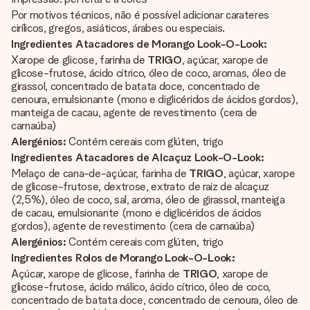
Por motivos técnicos, não é possível adicionar carateres
cirílicos, gregos, asiáticos, árabes ou especiais.
Ingredientes Atacadores de Morango Look-O-Look:
Xarope de glicose, farinha de
TRIGO
, açúcar, xarope de
glicose-frutose, ácido cítrico, óleo de coco, aromas, óleo de
girassol, concentrado de batata doce, concentrado de
cenoura, emulsionante (mono e diglicéridos de ácidos gordos),
manteiga de cacau, agente de revestimento (cera de
carnaúba)
Alergénios:
Contém cereais com glúten, trigo
Ingredientes Atacadores de Alcaçuz Look-O-Look:
Melaço de cana-de-açúcar, farinha de
TRIGO
, açúcar, xarope
de glicose-frutose, dextrose, extrato de raiz de alcaçuz
(2,5%), óleo de coco, sal, aroma, óleo de girassol, manteiga
de cacau, emulsionante (mono e diglicéridos de ácidos
gordos), agente de revestimento (cera de carnaúba)
Alergénios:
Contém cereais com glúten, trigo
Ingredientes Rolos de Morango Look-O-Look:
Açúcar, xarope de glicose, farinha de
TRIGO
, xarope de
glicose-frutose, ácido málico, ácido cítrico, óleo de coco,
concentrado de batata doce, concentrado de cenoura, óleo de