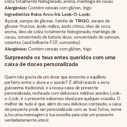
colza totalmente hidrogenado, aroma, manteiga de cacau
Alergénios:
Contém cereais com glúten, trigo
Ingredientes Rolos Arco-Íris Look-O-Look:
Açúcar, xarope de glicose, farinha de
TRIGO
, xarope de
glicose-frutose, ácido málico, ácido cítrico, óleo de coco,
aroma, óleo de colza totalmente hidrogenado, manteiga de
cacau, concentrado de batata doce, concentrado de cenoura,
corantes (azul brilhante FCF, curcumina)
Alergénios:
Contém cereais com glúten, trigo
Surpreende os teus entes queridos com uma
caixa de doces personalizada
Quem não gosta de um doce que encontra o equilíbrio
perfeito entre o doce e o azedo? É difícil resistir a esta
guloseima tradicional, e a nossa caixa de presente
personalizada, recheada com deliciosos rolinhos azedos Look-
o-Look, é o presente saboroso ideal para qualquer ocasião. O
melhor de tudo é que, além do seu delicioso conteúdo, a caixa
de presente pode ser personalizada com as tuas fotos, nome
e/ou uma mensagem à tua escolha para criar um presente
verdadeiramente único!