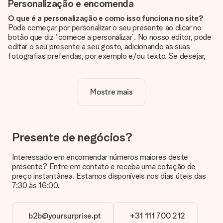
Personalização e encomenda
O que é a personalização e como isso funciona no site?
Pode começar por personalizar o seu presente ao clicar no
botão que diz “comece a personalizar”. No nosso editor, pode
editar o seu presente a seu gosto, adicionando as suas
fotografias preferidas, por exemplo e/ou texto. Se desejar,
pode ainda optar por um dos nossos designs originais.
A personalização está incluída no preço?
Mostre mais
Sim, o preço apresentado no site já inclui a personalização do
seu presente.
Como sei se minha foto tem a qualidade certa?
Queremos ter a certeza de que estás completamente
Presente de negócios?
satisfeito com o teu presente. Por isso, é importante que
utilizes fotografias de alta qualidade. Se não tiveres a certeza
Interessado em encomendar números maiores deste
sobre a qualidade da tua imagem, contacta a nossa equipa de
presente? Entre em contato e receba uma cotação de
apoio ao cliente e inclui a tua fotografia juntamente com o
preço instantânea. Estamos disponíveis nos dias úteis das
presente que estás interessado em encomendar. Eles podem
7:30 às 16:00.
então verificar a qualidade para ti!
Em que formatos posso enviar as minhas fotografias?
b2b@yoursurprise.pt
+31 111 700 212
Pode enviar as suas fotografias em formato JPG e PNG. Se