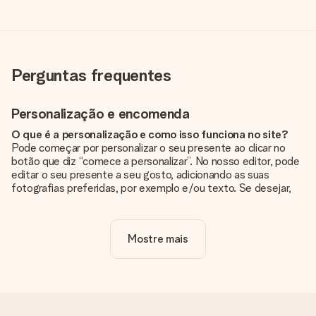
Perguntas frequentes
Personalização e encomenda
O que é a personalização e como isso funciona no site?
Pode começar por personalizar o seu presente ao clicar no
botão que diz “comece a personalizar”. No nosso editor, pode
editar o seu presente a seu gosto, adicionando as suas
fotografias preferidas, por exemplo e/ou texto. Se desejar,
pode ainda optar por um dos nossos designs originais.
A personalização está incluída no preço?
Mostre mais
Sim, o preço apresentado no site já inclui a personalização do
seu presente.
Como sei se minha foto tem a qualidade certa?
Queremos ter a certeza de que estás completamente
satisfeito com o teu presente. Por isso, é importante que