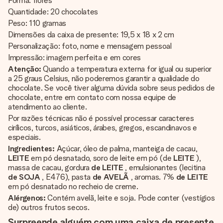
Forma: flores
Quantidade: 20 chocolates
Peso: 110 gramas
Dimensões da caixa de presente: 19,5 x 18 x 2 cm
Personalização: foto, nome e mensagem pessoal
Impressão: imagem perfeita e em cores
Atenção:
Quando a temperatura externa for igual ou superior
a 25 graus Celsius, não poderemos garantir a qualidade do
chocolate. Se você tiver alguma dúvida sobre seus pedidos de
chocolate, entre em contato com nossa equipe de
atendimento ao cliente.
Por razões técnicas não é possível processar caracteres
cirílicos, turcos, asiáticos, árabes, gregos, escandinavos e
especiais.
Ingredientes:
Açúcar, óleo de palma, manteiga de cacau,
LEITE
em pó desnatado, soro de leite em pó (de
LEITE
),
massa de cacau, gordura
de LEITE
, emulsionantes (lecitina
de SOJA
, E476), pasta
de AVELÃ
, aromas. 7%
de LEITE
em pó desnatado no recheio de creme.
Alérgenos:
Contém avelã, leite e soja. Pode conter (vestígios
de) outros frutos secos.
Surpreende alguém com uma caixa de presente