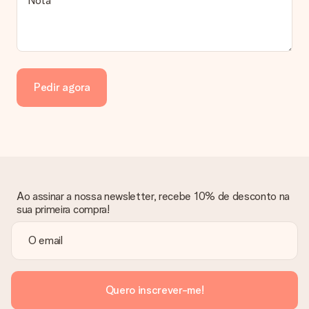
Nota
nosso serviço de apoio ao cliente. Teremos todo o prazer em
ajudá-lo a encontrar a melhor solução possível.
A fatura é enviada junto com o pedido?
Nenhuma fatura será enviada juntamente com o seu presente.
A fatura é enviada eletronicamente para o seu email e poderá
Pedir agora
encontrá-la também na sua conta MySurprise. Isto significa
que o seu presente pode ser enviado diretamente ao
destinatário!
Ao assinar a nossa newsletter, recebe 10% de desconto na
sua primeira compra!
Quero inscrever-me!