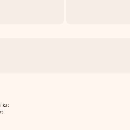
ilka:
at