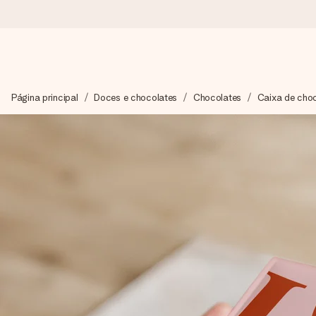
Encomende hoje, envio em 1 dia útil
Página principal
Doces e chocolates
Chocolates
Caixa de cho
Preparamos o teu presente com toda a atenção e enviamos num
4,7 (com base em +15.000 avaliações)
Os nossos presentes inspiram. Os clientes avaliam-nos com 
Cartão com mensagem grátis
Cria algo único em apenas alguns passos - com o nome dela