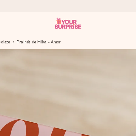
colate
Pralinés de Milka - Amor
 instante - para que possas oferece-lo na hora certa, quando mai
4,7 no Google Reviews.
, uma foto ou uma mensagem que realmente toca o coração. Sem c