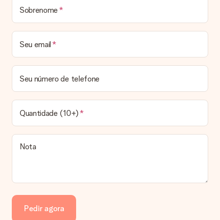
destinatário.
Sobrenome
Prazo de entrega, opções de entrega e portes
de envio
Seu email
Posso escolher uma data específica para entrega?
Infelizmente, não é possível escolher uma data específica
para entrega. Assim que concluirmos o seu pedido, uma
Seu número de telefone
confirmação com as datas estimadas de entrega ser-lhe-á
enviada por email. Assim que o seu pedido for expedido, a
transportadora ficará encarregada de entregar o mesmo.
Quantidade (10+)
Qual é o prazo de entrega e quando recebo o meu
presente?
Todos os prazos de entrega podem ser encontrados na
Nota
página do produto em questão. Vale lembrar que estas datas
são sempre estimativas, pelo que não podemos garantir a
entrega a 100% nestas datas.
Quais opções de entrega posso escolher?
Infelizmente, ainda não é possível escolher uma opção de
entrega. Todos os pedidos são enviados numa caixa ou num
Pedir agora
envelope de cartão. Gostaria de saber em qual opção o seu