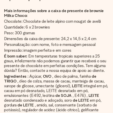
Mais informações sobre a caixa de presente de brownie
Milka Choco:
Chocolate: Chocolate de leite alpino com nougat de avelã
Quantidade: 6 x 2 brownies
Peso: 300 gramas
Dimensões da caixa de presente: 24,2 x 14,5 x 2,4 cm
Personalização: com nome, foto e mensagem pessoal
Impressão: imagem perfeita e em cores
É bom saber:
Em temperaturas tropicais superiores a 25
graus, infelizmente não podemos garantir que receberá o seu
presente de chocolate em perfeitas condições. Tem alguma
dúvida? Então, contacte a nossa equipa de apoio ao cliente.
Ingredientes
: Açúcar,
OVO
, óleo de palma, farinha
de
TRIGO
, óleo de colza, massa de cacau, manteiga de cacau,
xarope de glicose, umectante (glicerol),
LEITE
integral em pó,
cacau em pó desnatado, LEITE desnatado em pó,
emulsionantes (E492, lecitina
de SOJA
, E476) ,
LEITE
desnatado condensado e adoçado, soro
de LEITE
em pó,
gordura
de LEITE
, amido, sal, conservante (sorbato de
potássio), regulador de acidez (ácido cítrico), gelificante