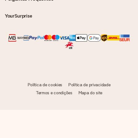
que o seu presente pode ser enviado diretamente ao
destinatário!
YourSurprise
Política de cookies
Política de privacidade
Termos e condições
Mapa do site