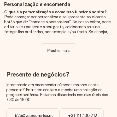
Personalização e encomenda
O que é a personalização e como isso funciona no site?
Pode começar por personalizar o seu presente ao clicar no
botão que diz “comece a personalizar”. No nosso editor, pode
editar o seu presente a seu gosto, adicionando as suas
fotografias preferidas, por exemplo e/ou texto. Se desejar,
pode ainda optar por um dos nossos designs originais.
A personalização está incluída no preço?
Mostre mais
Sim, o preço apresentado no site já inclui a personalização do
seu presente.
Como sei se minha foto tem a qualidade certa?
Queremos ter a certeza de que estás completamente
Presente de negócios?
satisfeito com o teu presente. Por isso, é importante que
utilizes fotografias de alta qualidade. Se não tiveres a certeza
Interessado em encomendar números maiores deste
sobre a qualidade da tua imagem, contacta a nossa equipa de
presente? Entre em contato e receba uma cotação de
apoio ao cliente e inclui a tua fotografia juntamente com o
preço instantânea. Estamos disponíveis nos dias úteis das
presente que estás interessado em encomendar. Eles podem
7:30 às 16:00.
então verificar a qualidade para ti!
Em que formatos posso enviar as minhas fotografias?
b2b@yoursurprise.pt
+31 111 700 212
Pode enviar as suas fotografias em formato JPG e PNG. Se