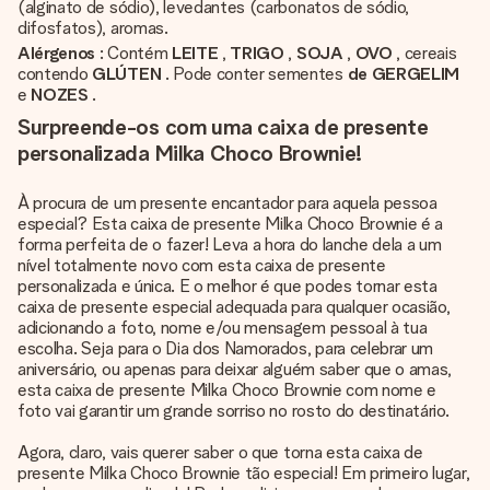
(alginato de sódio), levedantes (carbonatos de sódio,
difosfatos), aromas.
Alérgenos
: Contém
LEITE
,
TRIGO
,
SOJA
,
OVO
, cereais
contendo
GLÚTEN
. Pode conter sementes
de GERGELIM
e
NOZES
.
Surpreende-os com uma caixa de presente
personalizada Milka Choco Brownie!
À procura de um presente encantador para aquela pessoa
especial? Esta caixa de presente Milka Choco Brownie é a
forma perfeita de o fazer! Leva a hora do lanche dela a um
nível totalmente novo com esta caixa de presente
personalizada e única. E o melhor é que podes tornar esta
caixa de presente especial adequada para qualquer ocasião,
adicionando a foto, nome e/ou mensagem pessoal à tua
escolha. Seja para o Dia dos Namorados, para celebrar um
aniversário, ou apenas para deixar alguém saber que o amas,
esta caixa de presente Milka Choco Brownie com nome e
foto vai garantir um grande sorriso no rosto do destinatário.
Agora, claro, vais querer saber o que torna esta caixa de
presente Milka Choco Brownie tão especial! Em primeiro lugar,