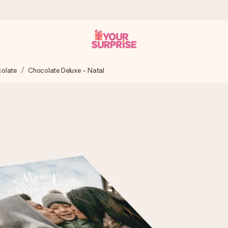
colate
Chocolate Deluxe - Natal
 instante - para que possas oferece-lo na hora certa, quando mai
4,7 no Google Reviews.
, uma foto ou uma mensagem que realmente toca o coração. Sem c