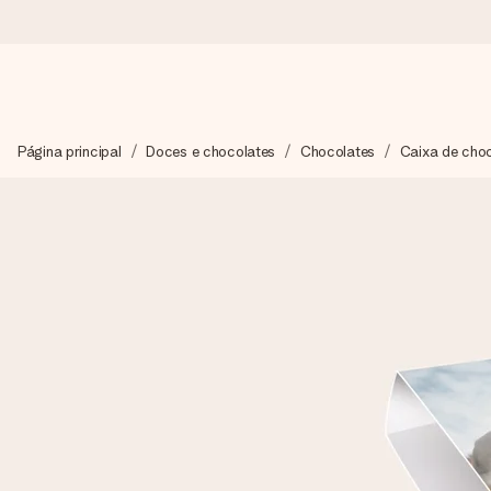
Encomende hoje, envio em 1 dia útil
Página principal
Doces e chocolates
Chocolates
Caixa de cho
Preparamos o teu presente com toda a atenção e enviamos num
4,7 (com base em +15.000 avaliações)
Os nossos presentes inspiram. Os clientes avaliam-nos com 
Cartão com mensagem grátis
Cria algo único em apenas alguns passos - com o nome dela