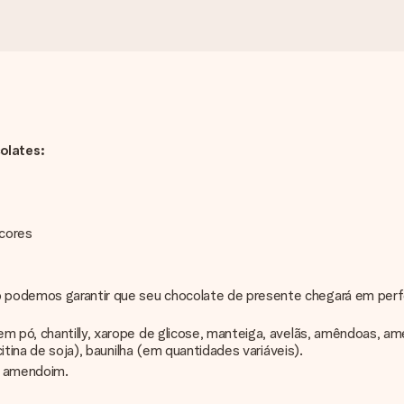
olates:
 cores
o podemos garantir que seu chocolate de presente chegará em per
m pó, chantilly, xarope de glicose, manteiga, avelãs, amêndoas, amen
citina de soja), baunilha (em quantidades variáveis).
, amendoim.