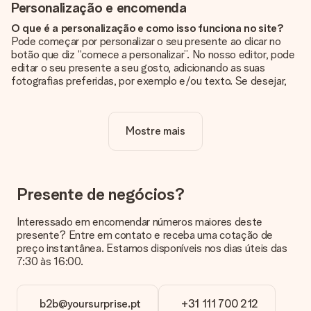
Personalização e encomenda
O que é a personalização e como isso funciona no site?
Pode começar por personalizar o seu presente ao clicar no
botão que diz “comece a personalizar”. No nosso editor, pode
editar o seu presente a seu gosto, adicionando as suas
fotografias preferidas, por exemplo e/ou texto. Se desejar,
pode ainda optar por um dos nossos designs originais.
A personalização está incluída no preço?
Mostre mais
Sim, o preço apresentado no site já inclui a personalização do
seu presente.
Como sei se minha foto tem a qualidade certa?
Queremos ter a certeza de que estás completamente
Presente de negócios?
satisfeito com o teu presente. Por isso, é importante que
utilizes fotografias de alta qualidade. Se não tiveres a certeza
Interessado em encomendar números maiores deste
sobre a qualidade da tua imagem, contacta a nossa equipa de
presente? Entre em contato e receba uma cotação de
apoio ao cliente e inclui a tua fotografia juntamente com o
preço instantânea. Estamos disponíveis nos dias úteis das
presente que estás interessado em encomendar. Eles podem
7:30 às 16:00.
então verificar a qualidade para ti!
Em que formatos posso enviar as minhas fotografias?
b2b@yoursurprise.pt
+31 111 700 212
Pode enviar as suas fotografias em formato JPG e PNG. Se