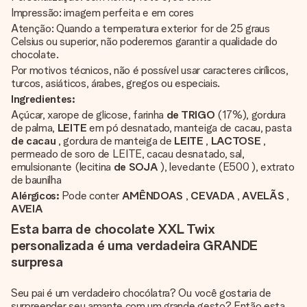
Impressão: imagem perfeita e em cores
Atenção: Quando a temperatura exterior for de 25 graus
Celsius ou superior, não poderemos garantir a qualidade do
chocolate.
Por motivos técnicos, não é possível usar caracteres cirílicos,
turcos, asiáticos, árabes, gregos ou especiais.
Ingredientes:
Açúcar, xarope de glicose, farinha
de TRIGO
(17%), gordura
de palma,
LEITE
em pó desnatado, manteiga de cacau, pasta
de cacau
, gordura de manteiga de
LEITE
,
LACTOSE
,
permeado de soro de LEITE, cacau desnatado, sal,
emulsionante (lecitina
de SOJA
), levedante (E500 ), extrato
de baunilha
Alérgicos:
Pode conter
AMÊNDOAS
,
CEVADA
,
AVELÃS
,
AVEIA
Esta barra de chocolate XXL Twix
personalizada é uma verdadeira GRANDE
surpresa
Seu pai é um verdadeiro chocólatra? Ou você gostaria de
surpreender seu amante com um grande gesto? Então esta