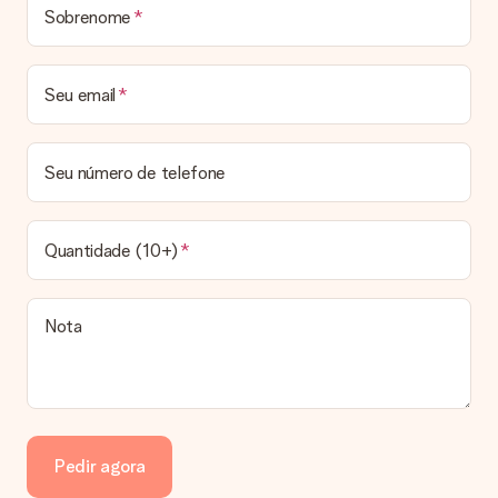
Sobrenome
Prazo de entrega, opções de entrega e portes
de envio
Seu email
Posso escolher uma data específica para entrega?
Infelizmente, não é possível escolher uma data específica
para entrega. Assim que concluirmos o seu pedido, uma
Seu número de telefone
confirmação com as datas estimadas de entrega ser-lhe-á
enviada por email. Assim que o seu pedido for expedido, a
transportadora ficará encarregada de entregar o mesmo.
Quantidade (10+)
Qual é o prazo de entrega e quando recebo o meu
presente?
Todos os prazos de entrega podem ser encontrados na
Nota
página do produto em questão. Vale lembrar que estas datas
são sempre estimativas, pelo que não podemos garantir a
entrega a 100% nestas datas.
Quais opções de entrega posso escolher?
Infelizmente, ainda não é possível escolher uma opção de
entrega. Todos os pedidos são enviados numa caixa ou num
Pedir agora
envelope de cartão. Gostaria de saber em qual opção o seu