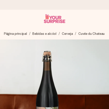
Encomende hoje, envio em 1 dia útil
Página principal
Bebidas e alcóol
Cerveja
Cuvée du Chateau
Preparamos o teu presente com toda a atenção e
enviamos num instante - para que possas oferece-lo na
hora certa, quando mais importa.
4,7 (com base em +15.000 avaliações)
Os nossos presentes inspiram. Os clientes avaliam-nos
com 4,7 no Google Reviews.
Cartão com mensagem grátis
Cria algo único em apenas alguns passos - com o nome