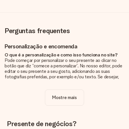
Perguntas frequentes
Personalização e encomenda
O que é a personalização e como isso funciona no site?
Pode começar por personalizar o seu presente ao clicar no
botão que diz “comece a personalizar”. No nosso editor, pode
editar o seu presente a seu gosto, adicionando as suas
fotografias preferidas, por exemplo e/ou texto. Se desejar,
pode ainda optar por um dos nossos designs originais.
A personalização está incluída no preço?
Mostre mais
Sim, o preço apresentado no site já inclui a personalização do
seu presente.
Como sei se minha foto tem a qualidade certa?
Queremos ter a certeza de que estás completamente
Presente de negócios?
satisfeito com o teu presente. Por isso, é importante que