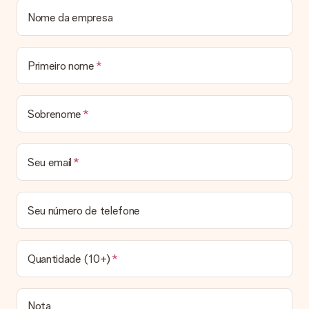
enviou o presente.
Nome da empresa
O meu presente vai embrulhado?
De momento, ainda não oferecemos um serviço de embrulho.
Entregamos todos os nossos presentes numa embalagem
Primeiro nome
personalizada. Isso significa que o seu presente estará pronto
a ser entregue e pode ser enviado diretamente ao
destinatário.
Sobrenome
Prazo de entrega, opções de entrega e portes
de envio
Seu email
Posso escolher uma data específica para entrega?
Infelizmente, não é possível escolher uma data específica
para entrega. Assim que concluirmos o seu pedido, uma
Seu número de telefone
confirmação com as datas estimadas de entrega ser-lhe-á
enviada por email. Assim que o seu pedido for expedido, a
transportadora ficará encarregada de entregar o mesmo.
Quantidade (10+)
Qual é o prazo de entrega e quando recebo o meu
presente?
Todos os prazos de entrega podem ser encontrados na
Nota
página do produto em questão. Vale lembrar que estas datas