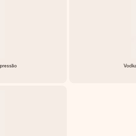
mpressão
Vodka