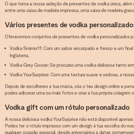
O que torna a nossa seleção de presentes de vodka única, além d
entre uma caixa de madeira impressa, uma caixa de madeira grav
Vários presentes de vodka personalizado
Oferecemos conjuntos de presentes de vodka personalizados pa
Vodka Smirnoff: Com um sabor encorpado e fresco e um final s
Inglaterra.
Vodka Grey Goose: Se procuras uma vodka deliciosa tanto em
Vodka YourSurprise: Com uma textura suave e sedosa, a nossa
Depois de escolheres a tua marca, cria o teu design online e pe
podes adiconar uma ou mais fotos e criar a tua própria colagem s
Vodka gift com um rótulo personalizado
A nossa deliciosa vodka YourSurprise não está disponível apena
Podes ter o rótulo impresso com um design à tua escolha do noss
qualquer ocasião especial, desde aniversários a datas comemora