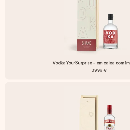
Vodka YourSurprise - em caixa com i
39,99 €