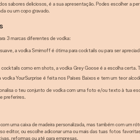
os sabores deliciosos, é a sua apresentação. Podes escolher a per
ada ou um copo gravado.
s
ra 3 marcas diferentes de vodka:
uave, a vodka Smirnoff é ótima para cocktails ou para ser aprecia
 cocktails como em shots, a vodka Grey Goose é a escolha certa. 
 vodka YourSurprise é feita nos Países Baixos e tem um teor alcoó
rsonalisa o teu conjunto de vodka com uma foto e/ou texto à tua es
e preferires.
s com uma caixa de madeira personalizada, mas também com um rótu
o editor, ou escolhe adiconar uma ou mais das tuas fotos favorita
tivas, reformas ou até para empresas.