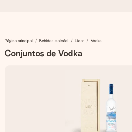
Encomende hoje, envio em 1 dia útil
Página principal
Bebidas e alcóol
Licor
Vodka
Preparamos o teu presente com toda a atenção e enviamos num
Conjuntos de Vodka
4,7 (com base em +15.000 avaliações)
Os nossos presentes inspiram. Os clientes avaliam-nos com 
Cartão com mensagem grátis
Cria algo único em apenas alguns passos - com o nome dela