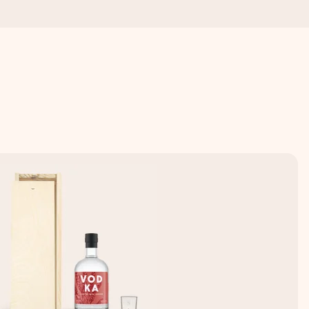
s importa.
omplicações, apenas todo o amor num momento especial.