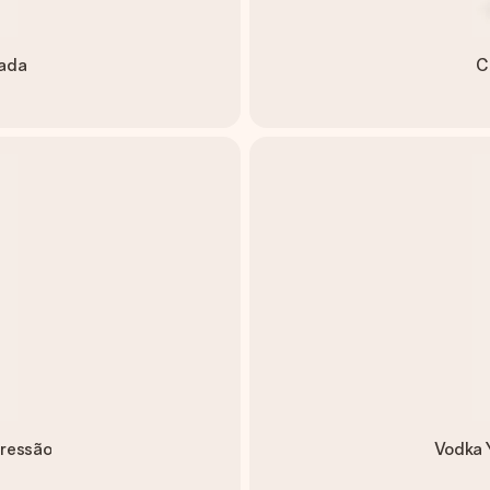
vada
C
pressão
Vodka 