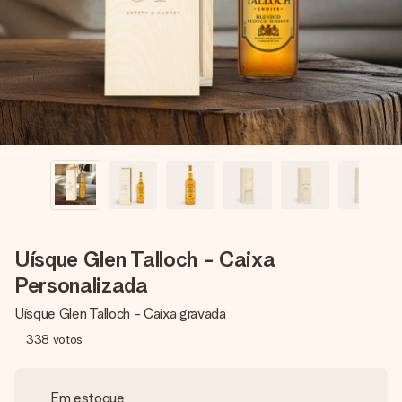
dela, uma foto ou uma mensagem que realmente toca o
coração. Sem complicações, apenas todo o amor num
momento especial.
Uísque Glen Talloch - Caixa
Personalizada
Uísque Glen Talloch - Caixa gravada
338
votos
Em estoque