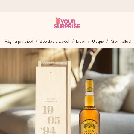
Encomende hoje, envio em 1 dia útil
Página principal
Bebidas e alcóol
Licor
Uísque
Glen Talloch
Preparamos o teu presente com toda a atenção e
enviamos num instante - para que possas oferece-lo na
hora certa, quando mais importa.
4,7 (com base em +15.000 avaliações)
Os nossos presentes inspiram. Os clientes avaliam-nos
com 4,7 no Google Reviews.
Cartão com mensagem grátis
Cria algo único em apenas alguns passos - com o nome