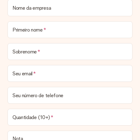
enviou o presente.
Nome da empresa
O meu presente vai embrulhado?
De momento, ainda não oferecemos um serviço de embrulho.
Entregamos todos os nossos presentes numa embalagem
Primeiro nome
personalizada. Isso significa que o seu presente estará pronto
a ser entregue e pode ser enviado diretamente ao
destinatário.
Sobrenome
Prazo de entrega, opções de entrega e portes
de envio
Seu email
Posso escolher uma data específica para entrega?
Infelizmente, não é possível escolher uma data específica
para entrega. Assim que concluirmos o seu pedido, uma
Seu número de telefone
confirmação com as datas estimadas de entrega ser-lhe-á
enviada por email. Assim que o seu pedido for expedido, a
transportadora ficará encarregada de entregar o mesmo.
Quantidade (10+)
Qual é o prazo de entrega e quando recebo o meu
presente?
Todos os prazos de entrega podem ser encontrados na
Nota
página do produto em questão. Vale lembrar que estas datas