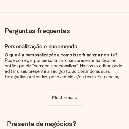
Perguntas frequentes
Personalização e encomenda
O que é a personalização e como isso funciona no site?
Pode começar por personalizar o seu presente ao clicar no
botão que diz “comece a personalizar”. No nosso editor, pode
editar o seu presente a seu gosto, adicionando as suas
fotografias preferidas, por exemplo e/ou texto. Se desejar,
pode ainda optar por um dos nossos designs originais.
A personalização está incluída no preço?
Mostre mais
Sim, o preço apresentado no site já inclui a personalização do
seu presente.
Como sei se minha foto tem a qualidade certa?
Queremos ter a certeza de que estás completamente
Presente de negócios?
satisfeito com o teu presente. Por isso, é importante que