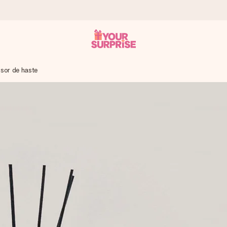
usor de haste
 instante - para que possas oferece-lo na hora certa, quando mai
4,7 no Google Reviews.
, uma foto ou uma mensagem que realmente toca o coração. Sem c