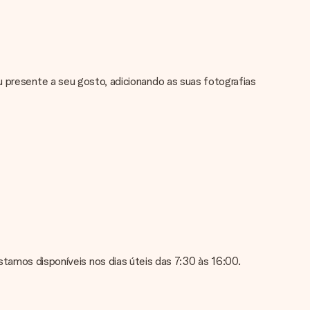
u presente a seu gosto, adicionando as suas fotografias
de alta qualidade. Se não tiveres a certeza sobre a qualidade da
 em encomendar. Eles podem então verificar a qualidade para ti!
a num formato diferente, por favor entre em contacto conosco
mos disponíveis nos dias úteis das 7:30 às 16:00.
modo a podermos ajudar-lhe da melhor forma possível!