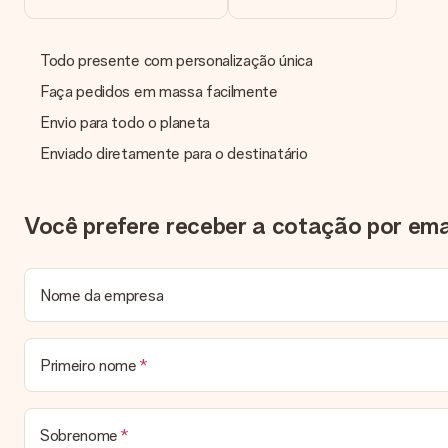
Ao clicar na opção “Cartão grátis” no nosso carrinho de compra
O meu presente vai embrulhado?
Todo presente com personalização única
De momento, ainda não oferecemos um serviço de embrulho. Ent
entregue e pode ser enviado diretamente ao destinatário.
Faça pedidos em massa facilmente
Envio para todo o planeta
Prazo de entrega, opções de entrega e portes de
Enviado diretamente para o destinatário
Posso escolher uma data específica para entrega?
Infelizmente, não é possível escolher uma data específica para
Assim que o seu pedido for expedido, a transportadora ficará e
Você prefere receber a cotação por ema
Qual é o prazo de entrega e quando recebo o meu presente?
Todos os prazos de entrega podem ser encontrados na página do
nestas datas.
Nome da empresa
Quais opções de entrega posso escolher?
Infelizmente, ainda não é possível escolher uma opção de entre
enquadra? Por favor entre em contacto com a nossa equipa de a
Primeiro nome
Métodos de pagamento
Como posso pagar o meu pedido?
Sobrenome