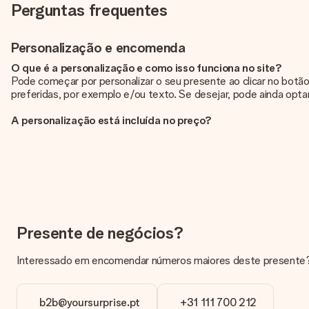
Perguntas frequentes
Personalização e encomenda
O que é a personalização e como isso funciona no site?
Pode começar por personalizar o seu presente ao clicar no botão
preferidas, por exemplo e/ou texto. Se desejar, pode ainda optar
A personalização está incluída no preço?
Sim, o preço apresentado no site já inclui a personalização do se
Como sei se minha foto tem a qualidade certa?
Queremos ter a certeza de que estás completamente satisfeito co
tua imagem, contacta a nossa equipa de apoio ao cliente e inclu
Em que formatos posso enviar as minhas fotografias?
Pode enviar as suas fotografias em formato JPG e PNG. Se não 
Presente de negócios?
através do nosso serviço de apoio ao cliente.
Interessado em encomendar números maiores deste presente? E
E se a cor ou opção que eu quero não estiver disponível?
Caso não encontre o que procura ou a cor que deseja não está d
b2b@yoursurprise.pt
+31 111 700 212
Como adiciono um cartão de cumprimentos ao meu present