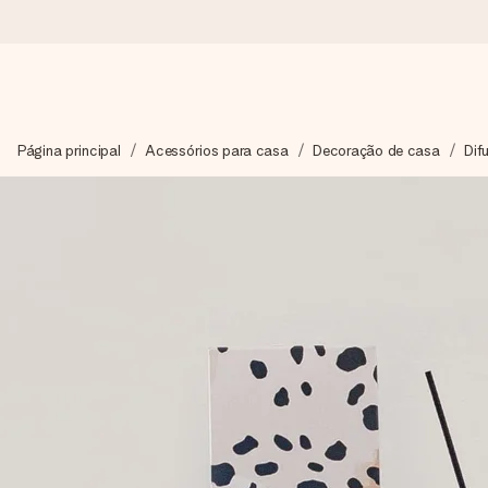
Encomende hoje, envio em 1 dia útil
Página principal
Acessórios para casa
Decoração de casa
Dif
Preparamos o teu presente com toda a atenção e enviamos num
4,7 (com base em +15.000 avaliações)
Os nossos presentes inspiram. Os clientes avaliam-nos com 
Cartão com mensagem grátis
Cria algo único em apenas alguns passos - com o nome dela