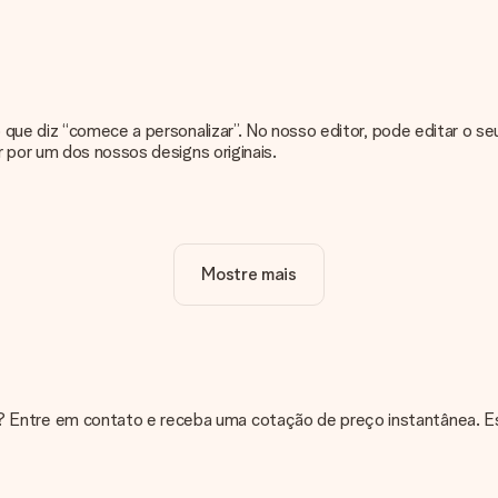
 que diz “comece a personalizar”. No nosso editor, pode editar o se
 por um dos nossos designs originais.
u presente.
Mostre mais
m o teu presente. Por isso, é importante que utilizes fotografias 
i a tua fotografia juntamente com o presente que estás interessado
sabe o formato do seu arquivo ou pretende utilizar uma fotografi
ntre em contato e receba uma cotação de preço instantânea. Esta
isponível no nosso site, por favor contacte os nossos agentes de 
e?