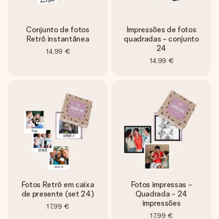
dela, uma foto ou uma mensagem que realmente toca o
coração. Sem complicações, apenas todo o amor num
momento especial.
Conjunto de fotos
Impressões de fotos
Retrô instantânea
quadradas - conjunto
24
14,99 €
14,99 €
Fotos Retrô em caixa
Fotos impressas -
de presente (set 24)
Quadrada - 24
impressões
17,99 €
17,99 €