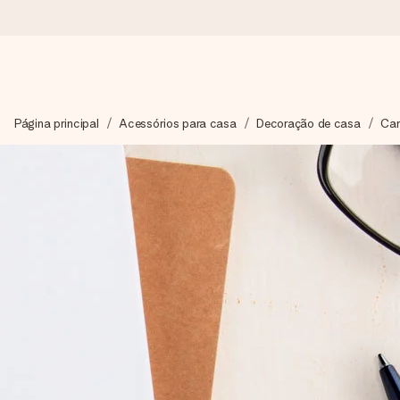
Encomende hoje, envio em 1 dia útil
Página principal
Acessórios para casa
Decoração de casa
Can
Preparamos o teu presente com toda a atenção e enviamos num
4,7 (com base em +15.000 avaliações)
Os nossos presentes inspiram. Os clientes avaliam-nos com 
Cartão com mensagem grátis
Cria algo único em apenas alguns passos - com o nome dela