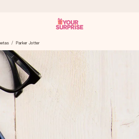
etas
Parker Jotter
 instante - para que possas oferece-lo na hora certa, quando mai
4,7 no Google Reviews.
, uma foto ou uma mensagem que realmente toca o coração. Sem c