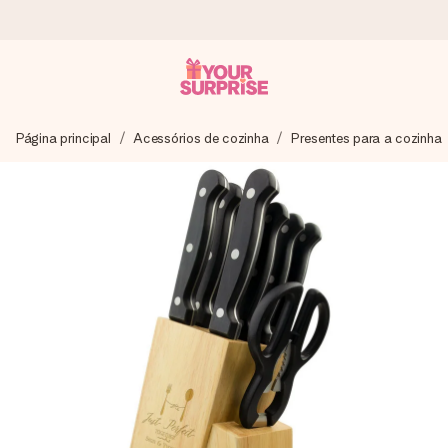
Encomende hoje, envio em 1 dia útil
Página principal
Acessórios de cozinha
Presentes para a cozinha
Preparamos o teu presente com toda a atenção e
enviamos num instante - para que possas oferece-lo na
hora certa, quando mais importa.
4,7 (com base em +15.000 avaliações)
Os nossos presentes inspiram. Os clientes avaliam-nos
com 4,7 no Google Reviews.
Cartão com mensagem grátis
Cria algo único em apenas alguns passos - com o nome