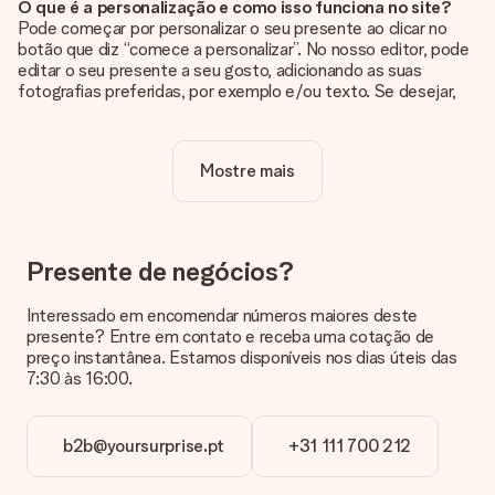
O que é a personalização e como isso funciona no site?
Pode começar por personalizar o seu presente ao clicar no
botão que diz “comece a personalizar”. No nosso editor, pode
editar o seu presente a seu gosto, adicionando as suas
fotografias preferidas, por exemplo e/ou texto. Se desejar,
pode ainda optar por um dos nossos designs originais.
A personalização está incluída no preço?
Mostre mais
Sim, o preço apresentado no site já inclui a personalização do
seu presente.
Como sei se minha foto tem a qualidade certa?
Queremos ter a certeza de que estás completamente
Presente de negócios?
satisfeito com o teu presente. Por isso, é importante que
utilizes fotografias de alta qualidade. Se não tiveres a certeza
Interessado em encomendar números maiores deste
sobre a qualidade da tua imagem, contacta a nossa equipa de
presente? Entre em contato e receba uma cotação de
apoio ao cliente e inclui a tua fotografia juntamente com o
preço instantânea. Estamos disponíveis nos dias úteis das
presente que estás interessado em encomendar. Eles podem
7:30 às 16:00.
então verificar a qualidade para ti!
Em que formatos posso enviar as minhas fotografias?
b2b@yoursurprise.pt
+31 111 700 212
Pode enviar as suas fotografias em formato JPG e PNG. Se
não sabe o formato do seu arquivo ou pretende utilizar uma
fotografia num formato diferente, por favor entre em