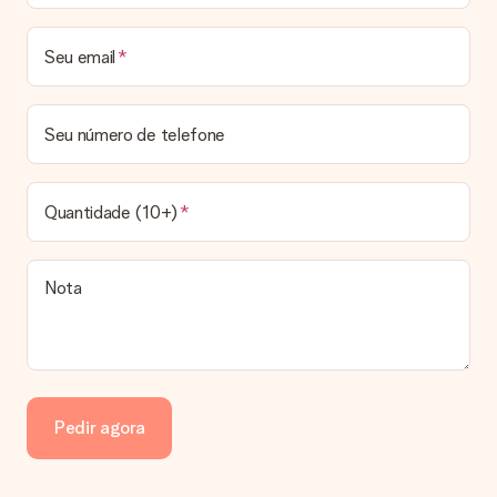
Prazo de entrega, opções de entrega e portes
de envio
Seu email
Posso escolher uma data específica para entrega?
Infelizmente, não é possível escolher uma data específica
para entrega. Assim que concluirmos o seu pedido, uma
Seu número de telefone
confirmação com as datas estimadas de entrega ser-lhe-á
enviada por email. Assim que o seu pedido for expedido, a
transportadora ficará encarregada de entregar o mesmo.
Quantidade (10+)
Qual é o prazo de entrega e quando recebo o meu
presente?
Todos os prazos de entrega podem ser encontrados na
Nota
página do produto em questão. Vale lembrar que estas datas
são sempre estimativas, pelo que não podemos garantir a
entrega a 100% nestas datas.
Quais opções de entrega posso escolher?
Infelizmente, ainda não é possível escolher uma opção de
entrega. Todos os pedidos são enviados numa caixa ou num
Pedir agora
envelope de cartão. Gostaria de saber em qual opção o seu
pedido se enquadra? Por favor entre em contacto com a
nossa equipa de atendimento ao cliente.