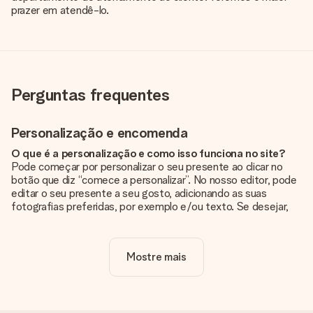
prazer em atendê-lo.
Perguntas frequentes
Personalização e encomenda
O que é a personalização e como isso funciona no site?
Pode começar por personalizar o seu presente ao clicar no
botão que diz “comece a personalizar”. No nosso editor, pode
editar o seu presente a seu gosto, adicionando as suas
fotografias preferidas, por exemplo e/ou texto. Se desejar,
pode ainda optar por um dos nossos designs originais.
A personalização está incluída no preço?
Mostre mais
Sim, o preço apresentado no site já inclui a personalização do
seu presente.
Como sei se minha foto tem a qualidade certa?
Queremos ter a certeza de que estás completamente